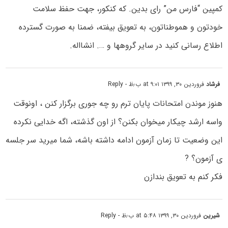
کمپین “فارس من” رای بدین. که کنکور، جهت حفظ سلامت
خودتون و هموطناتون، به تعویق بیفته، ضمنا به صورت گسترده
اطلاع رسانی کنید در سایر گروهها و …. انشااله.
فرشاد
فروردین ۳۰, ۱۳۹۹ at ۹:۰۱ ب٫ظ
- Reply
هنوز موندن امتحانات پایان ترم رو چه جوری برگزار کنن ، اونوقت
واسه ارشد چیکار میخوان بکنن؟ از اون گذشته، اگه خدایی نکرده
این وضعیت تا زمان آزمون ادامه داشته باشه، شما میرید سر جلسه
ی آزمون؟ ?
فکر کنم به تعویق بندازن
شیرین
فروردین ۳۰, ۱۳۹۹ at ۵:۴۸ ب٫ظ
- Reply