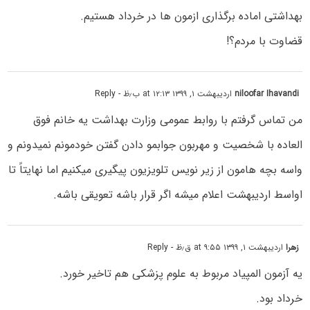
بهداشتی اماده برگذاری ازمون ها در خرداد هستیم.
قضاوت با مردم؟!
niloofar Ihavandi
اردیبهشت ۱, ۱۳۹۹ at ۱۲:۱۳ ب٫ظ
- Reply
من تماس گرفتم با روابط عمومی وزارت بهداشت یه خانم فوق
العاده با شخصیت و مهربون جوابمو دادن گفتن خودمونم نمیدونم و
واسه بچه هامون از زیر نویس تلویزیون پیگیری میکنیم اما نهایتاً تا
اواسط اردیبهشت اعلام میشه اگر قرار باشه تعویقی باشه.
زهرا
اردیبهشت ۱, ۱۳۹۹ at ۹:۵۵ ق٫ظ
- Reply
یه آزمون‌ المپیاد مربوط به علوم پزشکی هم تاخیر خورد.
خرداد بود.