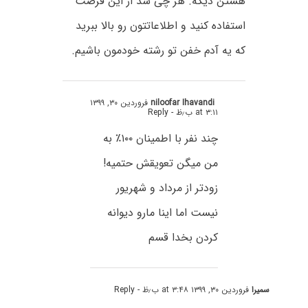
هستن دیگه. هر چی شد از این فرصت
استفاده کنید و اطلاعاتتون رو بالا ببرید
که یه آدم خفن تو رشته خودمون باشیم.
niloofar Ihavandi
فروردین ۳۰, ۱۳۹۹
at ۳:۱۱ ب٫ظ
- Reply
چند نفر با اطمینان ۱۰۰٪؜ به
من میگن تعویقش حتمیه!
زودتر از مرداد و شهریور
نیست اما اینا مارو دیوانه
کردن بخدا قسم
سمیرا
فروردین ۳۰, ۱۳۹۹ at ۳:۴۸ ب٫ظ
- Reply