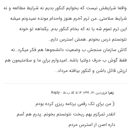
واقعا شرایطش نیست که بخوایم کنکور بدیم نه شرایط مطالعه و نه
شرایط سلامتی…من ترم آخرم هنوز واحدام مونده نمیدونم میشه
این ترم تموم شه یا نه که بخام کنکور بدم..یکماهه تو خونه
نتونستم درس بخونم…همش استرس دارم…
کاش سازمان سنجش ب وضعیت دانشجوها هم فکر میکرد..نه
فقط گوش ب حرف دولتیا باشه…امیدوارم برای ما و سلامتیمون هم
ارزش قائل باشن و کنکور بیافته مرداد…
زهرا
فروردین ۳۱, ۱۳۹۹ at ۵:۱۴ ب٫ظ
- Reply
:( من برای تک رقمی برنامه ریزی کرده بودم
انقدر تمرکزم بهم ریخت نتونستم بخونم…پدرم هم آسم
داره اصن از استرس مردم.