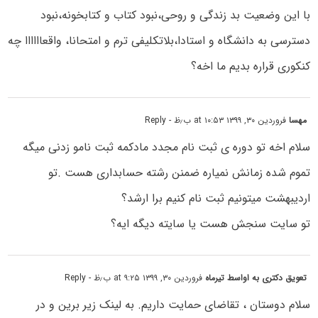
با این وضعیت بد زندگی و روحی،نبود کتاب و کتابخونه،نبود
دسترسی به دانشگاه و استادا،بلاتکلیفی ترم و امتحانا، واقعاااااا چه
کنکوری قراره بدیم ما اخه؟
مهسا
فروردین ۳۰, ۱۳۹۹ at ۱۰:۵۳ ب٫ظ
- Reply
سلام اخه تو دوره ی ثبت نام مجدد مادکمه ثبت نامو زدنی میگه
تموم شده زمانش نمیاره ضمنن رشته حسابداری هست .تو
اردیبهشت میتونیم ثبت نام کنیم برا ارشد؟
تو سایت سنجش هست یا سایته دیگه ایه؟
تعویق دکتری به اواسط تیرماه
فروردین ۳۰, ۱۳۹۹ at ۹:۲۵ ب٫ظ
- Reply
سلام دوستان ، تقاضای حمایت داریم. به لینک زیر برین و در