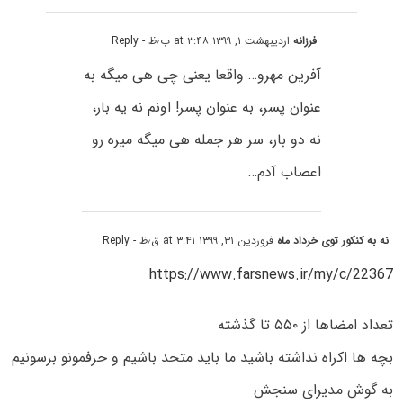
فرزانه
اردیبهشت ۱, ۱۳۹۹ at ۳:۴۸ ب٫ظ
- Reply
آفرین مهرو… واقعا یعنی چی هی میگه به
عنوان پسر، به عنوان پسر! اونم نه یه بار،
نه دو بار، سر هر جمله هی میگه میره رو
اعصاب آدم…
نه به کنکور توی خرداد ماه
فروردین ۳۱, ۱۳۹۹ at ۳:۴۱ ق٫ظ
- Reply
https://www.farsnews.ir/my/c/22367
تعداد امضاها از ۵۵۰ تا گذشته
بچه ها اکراه نداشته باشید ما باید متحد باشیم و حرفمونو برسونیم
به گوش مدیرای سنجش