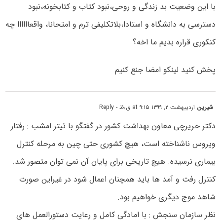
با این وضعیت بد زندگی و روحی،نبود کتاب و کتابخونه،نبود
دسترسی به دانشگاه و استادا،بلاتکلیفی ترم و امتحانا، واقعاااااا چه
کنکوری قراره بدیم ما اخه؟
پخش کنید لینکو امضا جنع کنیم
شیرین
اردیبهشت ۲, ۱۳۹۹ at ۹:۱۵ ق٫ظ
- Reply
دکتر حریرچی معاون بهداشت کشور در گفتگو با تیتر امشب : رفتار
ویروس ناشناخته است، هیچ کشوری حتی چین به مرحله کنترل
بیماری نرسیده. هیچ تاریخی برای پایان آن نمی توان متصور شد.
کنترل رفت و آمد ها باید همچنان اعمال شود در غیراین صورت
شاهد موج دیگری خواهیم بود.
نظر سازمان سنجش : با امادگی کامل و رعایت دستورالعمل های