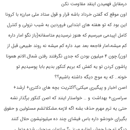
درمقابل فهمیدن اینقد مقاومت نکن
اون موقع که گفتن خرداد باشه قرار و قول ستاد ملی مبارزه با کرونا
این بود که تو هفته های ابتدایی فروردین به شیب نزولی و کنترل
کامل اپیدمی میرسیم که هنوز نرسیدیم متاسفانه(باز نگو امار داره
کم میشه،امار فاجعه بعد عید داره کم میشه نه روند طبیعی قبل از
اون).چون ۴ میلیون بودن که جدی نگرفتند رفتن شمال.الانم همونا
پاشون کردن تو یه کفش که بریم کنکور بدیم بابا پوسیدیم تو
خونه.. که یه موج دیگه داشته باشیم؟؟
اصن اخبار و پیگیری میکنی؟اکثریت بچه های دکتری+ ارشد+
سراسری+ بهداشت و .. خواستار اینند که اصن کنکور برگذار نشه
حتی یه ترم مهرم حذف بشه اگه لازمه.مشکلاتشم مسئولین و حقوق
بگیرای خودشو داره باس فیشای چند ده میلیونیشون حلال کنند
دیگه تو چرا جوش اونارو میزنی؟ سازمان سنجش شده متولی