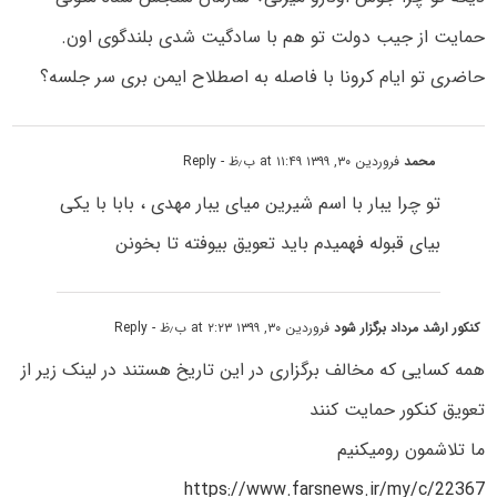
حمایت از جیب دولت تو هم با سادگیت شدی بلندگوی اون.
حاضری تو ایام کرونا با فاصله به اصطلاح ایمن بری سر جلسه؟
محمد
فروردین ۳۰, ۱۳۹۹ at ۱۱:۴۹ ب٫ظ
- Reply
تو چرا یبار با اسم شیرین میای یبار مهدی ، بابا با یکی
بیای قبوله فهمیدم باید تعویق بیوفته تا بخونن
کنکور ارشد مرداد برگزار شود
فروردین ۳۰, ۱۳۹۹ at ۲:۲۳ ب٫ظ
- Reply
همه کسایی که مخالف برگزاری در این تاریخ هستند در لینک زیر از
تعویق کنکور حمایت کنند
ما تلاشمون رو‌میکنیم
https://www.farsnews.ir/my/c/22367