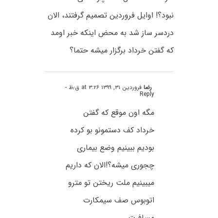
نبود؟! اوایل فروردین تصمیم گرفتند، الان
دردسر ساز شد به محض اینکه خبر اومد
که گفتن خرداد برگزار میشه حتما؟
رضا
فروردین ۳۱, ۱۳۹۹ at ۳:۲۶ ق٫ظ
-
Reply
مگه اون موقع که گفتن
خرداد کف دستمونو بو کرده
بودیم ببینیم وضع بیماری
چجوری میشه؟!الان که داریم
میبینیم ملت ریختن تو مترو
اتوبوس صف سیمکارت
مسافرت