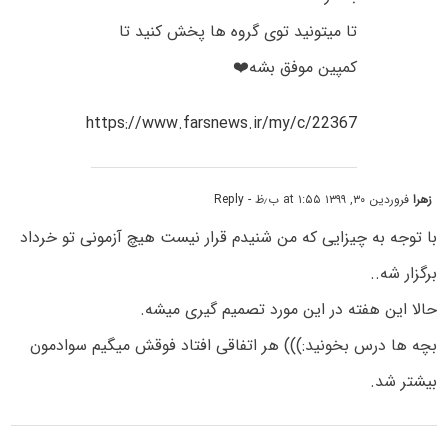
تا میتونید توی گروه ها پخش کنید تا
کمپین موفق بشه❤️
https://www.farsnews.ir/my/c/22367
زهرا
فروردین ۳۰, ۱۳۹۹ at ۱:۵۵ ب٫ظ
- Reply
با توجه به چیزایی که من شنیدم قرار نیست هیچ آزمونی تو خرداد
برگزار شه..
حالا این هفته در این مورد تصمیم گیری میشه.
بچه ها درس بخونید:))) هر اتفاقی افتاد فوقش میگیم سوادمون
بیشتر شد.