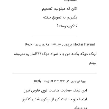
الان که میتونیم تصمیم
بگیریم به تعویق بیفته
کنکور.درسته؟
niloofar Ihavandi
فروردین ۳۰, ۱۳۹۹ at ۶:۲۱ ب٫ظ
- Reply
لینک دیگه واسه من بالا نمیاد دیگه؟؟؟امار رو نمیتونم
ببینم
رویا
فروردین ۳۱, ۱۳۹۹ at ۳:۲۹ ق٫ظ
- Reply
این لینک حمایت هاست توی فارس نیوز
اینجا برو حمایت کن از موکول شدن کنکور
به مرداد