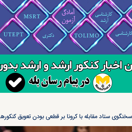
سخنگوی ستاد مقابله با کرونا بر قطعی بودن تعویق کنکور