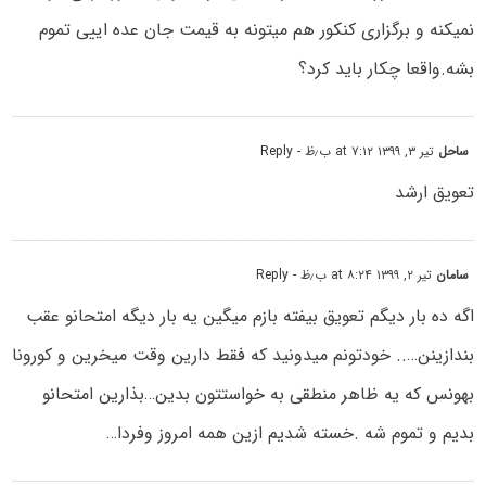
نمیکنه و برگزاری کنکور هم میتونه به قیمت جان عده اییی تموم
بشه.واقعا چکار باید کرد؟
ساحل
تیر ۳, ۱۳۹۹ at ۷:۱۲ ب٫ظ
- Reply
تعویق ارشد
سامان
تیر ۲, ۱۳۹۹ at ۸:۲۴ ب٫ظ
- Reply
اگه ده بار دیگم تعویق بیفته بازم میگین یه بار دیگه امتحانو عقب
بندازینن….. خودتونم میدونید که فقط دارین وقت میخرین و کورونا
بهونس که یه ظاهر منطقی به خواستتون بدین…بذارین امتحانو
بدیم و تموم شه .خسته شدیم ازین همه امروز وفردا…