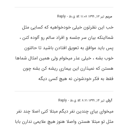
مریم
تیر ۱۳, ۱۳۹۹ at ۱۱:۰۸ ق٫ظ
- Reply
خب این نظرتون خیلی خودخواهیه که کسایی مثل
شمااینکه بیان سر جلسه و افراد سالم رو آلوده کنن ،
پس باید موافق به تعویق افتادن باشید تا حالتون
خوب بشه ، خیلی عذر میخوام ولی همین امثال شماها
هستن که نمیذارن این بیماری ریشه کن بشه چون
فقط به فکر خودشونن نه هیچ کسی دیگه
آرش
تیر ۱۴, ۱۳۹۹ at ۸:۲۱ ق٫ظ
- Reply
میخوای بیای چندین نفر دیگم مبتلا کنی اصلا چند نفر
مثل تو مبتلا هستن واصلا هنوز هیچ علایمی ندارن بابا