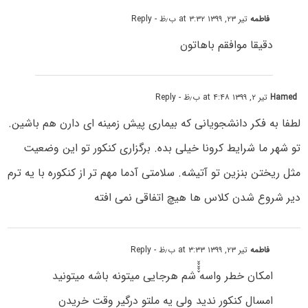
فاطمه
تیر ۲۳, ۱۳۹۹ at ۳:۳۲ ب٫ظ
- Reply
دقیقا موافقم باهاتون
Hamed
تیر ۲, ۱۳۹۹ at ۴:۴۸ ب٫ظ
- Reply
لطفا به فکر دانشجویانی که بیماری پیش زمینه ای دارن هم باشین.
تو شهر ما شرایط کرونا خیلی بده. برگزاری کنکور تو این وضعیت
مثل ریختن بنزین تو آتیشه. سلامتی آدما مهم تر از کنکوره با یه ترم
دیر شروع شدن کلاس ها هیچ اتفاقی نمی افته
فاطمه
تیر ۲۳, ۱۳۹۹ at ۳:۳۳ ب٫ظ
- Reply
امکان خطر واسه ٚٚٚٚٚشم هرجایی میتونه باشه میتونید
امسال کنکور ندید ولی یه ملتو درگیر وقت خریدن