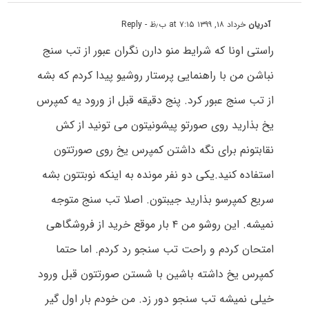
آدریان
خرداد ۱۸, ۱۳۹۹ at ۷:۱۵ ب٫ظ
- Reply
راستی اونا که شرایط منو دارن نگران عبور از تب سنج
نباشن من با راهنمایی پرستار روشیو پیدا کردم که بشه
از تب سنج عبور کرد. پنج دقیقه قبل از ورود یه کمپرس
یخ بذارید روی صورتو پیشونیتون می تونید از کش
نقابتونم برای نگه داشتن کمپرس یخ روی صورتتون
استفاده کنید.یکی دو نفر مونده به اینکه نوبتتون بشه
سریع کمپرسو بذارید جیبتون. اصلا تب سنج متوجه
نمیشه. این روشو من ۴ بار موقع خرید از فروشگاهی
امتحان کردم و راحت تب سنجو رد کردم. اما حتما
کمپرس یخ داشته باشین با شستن صورتتون قبل ورود
خیلی نمیشه تب سنجو دور زد. من خودم بار اول گیر