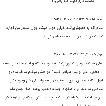
ممکنه بازم تغییر کنه یعنی؟؟
مریم
خرداد ۲۶, ۱۳۹۹ at ۲:۱۸ ق٫ظ
- Reply
سلام اگه به تعویق بیافته خیلی خوب میشه چون شوهر من اجازه
شرکت در آزمون رو نمیده به خاطر کرونا.
مِیگُل
خرداد ۱۹, ۱۳۹۹ at ۳:۳۷ ب٫ظ
- Reply
یعنی ممکنه دوباره کنکور ارشد به تعویق بیفته و آبان ماه برگزار بشه
… چطوری می تونیم اعتراض کنیم؟ خواهش میکنم مرداد ماه رو
قبول نکنید بیماری موجِ دومش در راهه واکسنی هم وجود نداره…
سلامتی ما مهم تر از کنکوره…چندماه عقب بیفته اصلا بهمن ماه
میریم دانشگاه….خواهش میکنم بچه ها اعتراض کنیم دوباره کنکور
عقب بیفته فقط فقط چندماه