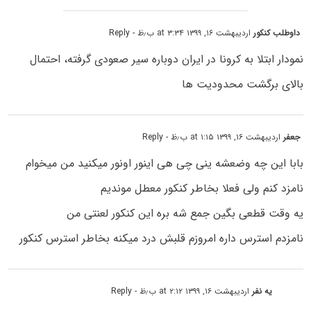
داوطلب کنکور
اردیبهشت ۱۶, ۱۳۹۹ at ۳:۳۴ ب٫ظ
- Reply
نمودار ابتلا به کرونا در ایران دوباره سیر صعودی گرفته، احتمال
بالای برگشت محدودیت ها
جعفر
اردیبهشت ۱۶, ۱۳۹۹ at ۱:۱۵ ب٫ظ
- Reply
بابا این چه وضعشه ینی چی هی اینور اونور میکنید من میخوام
نامزد کنم ولی فعلا بخاطر کنکور معطل موندیم
یه وقت قطعی بگین جمع شه بره این کنکور لعنتی من
نامزدم استرس داره امروزم قلبش درد میکنه بخاطر استرس کنکور
یه نفر
اردیبهشت ۱۶, ۱۳۹۹ at ۲:۱۲ ب٫ظ
- Reply