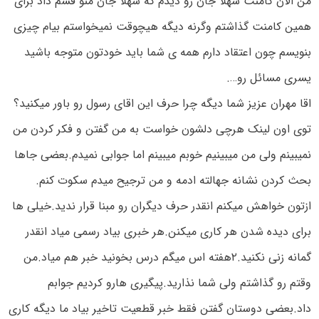
من الان کامنت شهلا جان رو دیدم که شهلا جان منو قسم داد برای
همین کامنت گذاشتم وگرنه دیگه هیچوقت نمیخواستم بیام چیزی
بنویسم چون اعتقاد دارم همه ی شما باید خودتون متوجه باشید
یسری مسائل رو….
اقا مهران عزیز شما دیگه چرا حرف این اقای رسول رو باور میکنید؟
توی اون لینک هرچی دلشون خواست به من گفتن و فکر کردن من
نمیبینم ولی من میبینیم خوبم میبینم اما جوابی نمیدم.بعضی جاها
بحث کردن نشانه جهالته ادمه و من ترجیح میدم سکوت کنم.
ازتون خواهش میکنم انقدر حرف دیگران رو مبنا قرار ندید.خیلی ها
برای دیده شدن هر کاری میکنن.هر خبری بیاد رسمی میاد انقدر
گمانه زنی نکنید.۲هفته اس میگم درس بخونید خبر هم میاد.من
وقتم رو گذاشتم ولی شما نذارید.پیگیری هارو کردیم جوابم
داد.بعضی دوستان گفتن فقط خبر قطعیت تاخیر بیاد ما دیگه کاری