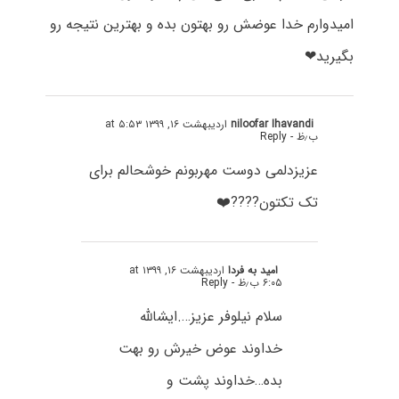
امیدوارم خدا عوضش رو بهتون بده و بهترین نتیجه رو
بگیرید❤
niloofar Ihavandi
اردیبهشت ۱۶, ۱۳۹۹ at ۵:۵۳
ب٫ظ
- Reply
عزیزدلمی دوست مهربونم خوشحالم برای
تک تکتون????❤️
امید به فردا
اردیبهشت ۱۶, ۱۳۹۹ at
۶:۰۵ ب٫ظ
- Reply
سلام نیلوفر عزیز….ایشالله
خداوند عوض خیرش رو بهت
بده…خداوند پشت و