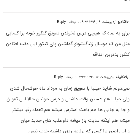
لافکادیو
اردیبهشت ۱۶, ۱۳۹۹ at ۹:۲۲ ب٫ظ
- Reply
برای یه عده که هیچی درس نخوندن تعویق کنکور خوبه برا کسایی
مثل من ک دوسال زندگیشونو گذاشتن پای کنکور این عقب افتادن
کنکور بدترین اتفاقه
بلاتکلیف
اردیبهشت ۱۶, ۱۳۹۹ at ۷:۳۴ ب٫ظ
- Reply
نمی‌دونم شاید خیلیا با تعویق زمان به مرداد ماه خوشحال شدن
ولی خیلیا هم هستن وقت داشتن و درس خوندن حالا این تعویق
و جا به جایی ها هم باعث استرس میشه هم تعداد رقبا بیشتر
میشه هم اینکه سایت باز میشه داوطلب های جدید میان
و این اصن برا کسی که برنامه ریزی داشته خوب نیس