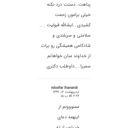
پناهت…دستت درد نکنه
خیلی برامون زحمت
کشیدی….ایشالله قبولیت …..
سلامتی و سربلندی و
شادکامی همیشگی رو برات
از خداوند منان خواهانم
سمیرا…..داوطلب دکتری
niloofar Ihavandi
اردیبهشت ۱۶, ۱۳۹۹
at ۶:۲۶ ب٫ظ
ممنووونم از
اینهمه دعای
خیرتون.از ته