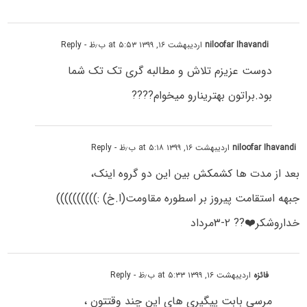
niloofar Ihavandi
اردیبهشت ۱۶, ۱۳۹۹ at ۵:۵۳ ب٫ظ
- Reply
دوست عزیزم تلاش و مطالبه گری تک تک شما
بود.براتون بهترینارو میخوام????
niloofar Ihavandi
اردیبهشت ۱۶, ۱۳۹۹ at ۵:۱۸ ب٫ظ
- Reply
بعد از مدت ها کشمکش بین این دو گروه اینک،
جبهه استقامت پیروز بر اسطوره مقاومت(ا.خ) :))))))))))
خداروشکر❤️?? ۲-۳مرداد
فائزه
اردیبهشت ۱۶, ۱۳۹۹ at ۵:۳۳ ب٫ظ
- Reply
مرسی بابت پیگیری های این چند وقتتون ،