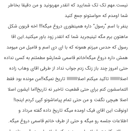
نیست.مهم تک تک شمایید که انقدر مهربونید و من دقیقا بخاطر
شما اومدم که حواستونو جمع کنید
ینفر با اسم “رسول” داره همینطوری دروغ میگه!!! اخه قربون شکل
ماهتون برم مگه تینیجرید شما که انقدر زود باور میکنید.این اقا
رسول که حدس میزنم همونه که با ای دی اسم و فامیل من میومد
همش داره دروغ میگه!خانم قاسمی شمارشو مطمئنم به کسی نداده
حتی امروز چند باز زنگ زدم جواب نداد از طرفی اقای وهاب زاده
اصلااااااااا تاکید میکنم اصلاااااااااا تاریخ نمیگه!!من مونده بود فقط
التماسشون کنم برای حتی قطعیت تاخیر نه تاریخ!اما ایشون اصلا
اصلا هیچی نگفت و من حتی تمام پیاماشونو کپی کردم اینجا!
اونوقت این اقای فیک اومده میگه تاریخ داده گفته مرداد و
اطلاعات جلسه رو میگه و حتی از طرف خانم قاسمی دروغ میگه.