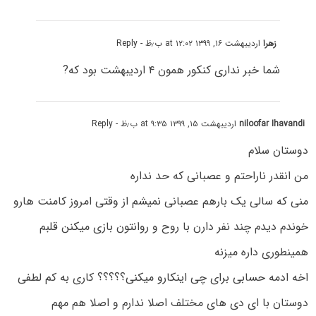
زهرا
اردیبهشت ۱۶, ۱۳۹۹ at ۱۲:۰۲ ب٫ظ
- Reply
شما خبر نداری کنکور همون ۴ اردیبهشت بود که?
niloofar Ihavandi
اردیبهشت ۱۵, ۱۳۹۹ at ۹:۳۵ ب٫ظ
- Reply
دوستان سلام
من انقدر ناراحتم و عصبانی که حد نداره
منی که سالی یک بارهم عصبانی نمیشم از وقتی امروز کامنت هارو
خوندم دیدم چند نفر دارن با روح و روانتون بازی میکنن قلبم
همینطوری داره میزنه
اخه ادمه حسابی برای چی اینکارو میکنی؟؟؟؟؟ کاری به کم لطفی
دوستان با ای دی های مختلف اصلا ندارم و اصلا هم مهم