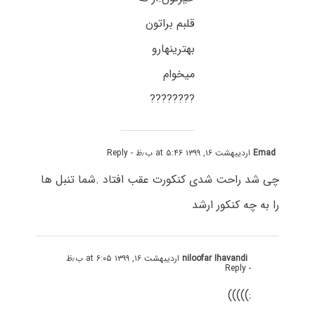
قلبم براتون
بهترینهارو
میخوام
????????
Emad
اردیبهشت ۱۶, ۱۳۹۹ at ۵:۴۶ ب٫ظ
- Reply
چی شد راحت شدی کنکورت عقب افتاد .شما تنبل ها
را به چه کنکور ارشد
niloofar Ihavandi
اردیبهشت ۱۶, ۱۳۹۹ at ۶:۰۵ ب٫ظ
- Reply
:)))))