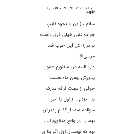
صبا
خرداد ۳, ۱۳۹۹ at ۷:۳۹ ب٫ظ
-
Reply
سلام ، (این با نحوه تایپ
جواب قلبی خیلی فرق داشت
برادر ) الان این خوب شد
مرسی⁦☺️⁩
ولی البته من منظورم همون
پذیرش بهمن ماه هست
حرفی از مهلت ارائه مدرک
یا… نزدم . از اول تا اخر
سوالمم سه بار گفتم پذیرش
بهمن . در واقع منظورم این
بود که نیمسال اول اگر بنا بر