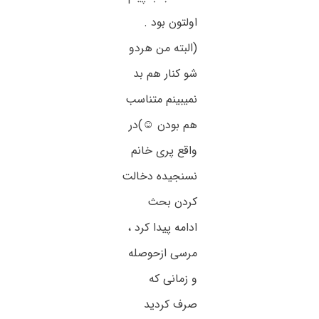
اولتون بود .
(البته من هردو
شو کنار هم بد
نمیبینم متناسب
هم بودن ⁦☺️⁩)در
واقع پری خانم
نسنجیده دخالت
کردن بحث
ادامه پیدا کرد ،
مرسی ازحوصله
و زمانی که
صرف کردید