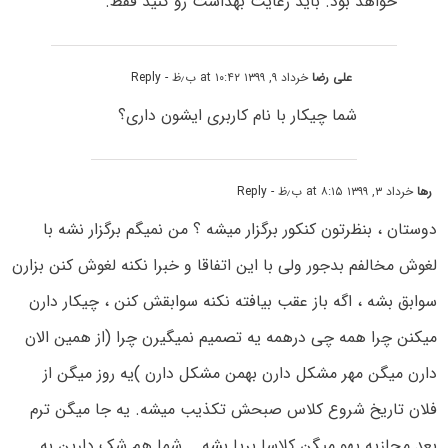
خواهد بود. باید رعایت بهداشت رو کنید فقط.
علی رضا
خرداد ۹, ۱۳۹۹ at ۱۰:۴۲ ب٫ظ
- Reply
شما چیکار با نام کاربری ایشون داری؟
رها
خرداد ۳, ۱۳۹۹ at ۸:۱۵ ب٫ظ
- Reply
دوستان ، بنظرتون کنکور برگزار میشه ؟ من نمیگم برگزار نشه با
لغوش مخالفم بدجور ولی با این اتفاقا و خبرا نکنه لغوش کنن بزارن
سوابق بشه ، اگه باز عقب بیافته نکنه سوابقش کنن ، چیکار دارن
میکنن چرا همه چی درهمه یه تصمیم نمیگیرن چرا (از همین الان
دارن میگن مهر مشکل دارن بهمن مشکل دارن )یه روز میگن از
فلان تاریخ شروع کلاس صبحش تکذیب میشه. یه جا میگن ترم
بعد مجازیه یهو میگن کلاسا برپا بشه … شما هم شک دارین به