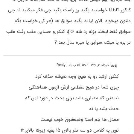
کنکور ؟لطفا خواستید بگید رو راست بگید چی فکر میکنید نه چی
دلتون میخواد .الان نیاید بگید سوابق ها (هر کی خواست بگه
سوابق فقط لبخند بزنه رد شه ⁦☺️⁩)، کنکورو حسابی عقب رفت عقب
تر بره یا میشه سوابق یا میره سال بعد ?
پوریا
خرداد ۳, ۱۳۹۹ at ۱۱:۰۲ ب٫ظ
- Reply
کنکور ارشد رو به هیچ وجه نمیشه حذف کرد
چون شما در هیچ مقطعی ازش آزمون هماهنگی
ندادین که معیاری بشه برای بحث در مورد این که
حذف بشه یا نه
معدل ها هم اصلا وضعشون خوب نیست
توی یه کلاس دو سه نفر بالای ۱۵ بقیه زیر۱۵ بالای۱۲