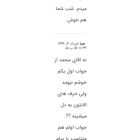
میدم. شب شما
هم خوش
صبا
خرداد ۳, ۱۳۹۹
at ۱۱:۳۴ ب٫ظ
نه اقای محمد از
جواب اول یکم
خوشم نیومد
ولی حرف های
الانتون به دل
میشینه ??.
جواب اولم هم
متناسب با پیام