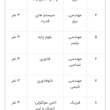
۴
مهندسی
سیستم های
۳ نفر
برق
قدرت
۵
مهندسی
علوم پایه
۳ نفر
پلیمر
۶
مهندسی
فناوری
۳ نفر
نساجی
۷
مهندسی
نانوفناوری
۳ نفر
شیمی
۸
فیزیک
اتمی مولکولی-
۳ نفر
اپتیک و لیزر