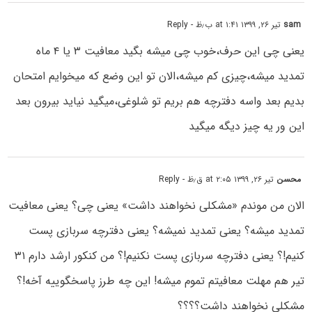
sam
تیر ۲۶, ۱۳۹۹ at ۱:۴۱ ب٫ظ
- Reply
یعنی چی این حرف،خوب چی میشه بگید معافیت ۳ یا ۴ ماه
تمدید میشه،چیزی کم میشه،الان تو این وضع که میخوایم امتحان
بدیم بعد واسه دفترچه هم بریم تو شلوغی،میگید نیاید بیرون بعد
این ور یه چیز دیگه میگید
محسن
تیر ۲۶, ۱۳۹۹ at ۲:۰۵ ق٫ظ
- Reply
الان من موندم «مشکلی نخواهند داشت» یعنی چی؟ یعنی معافیت
تمدید میشه؟ یعنی تمدید نمیشه؟ یعنی دفترچه سربازی پست
کنیم!؟ یعنی دفترچه سربازی پست نکنیم!؟ من کنکور ارشد دارم ۳۱
تیر هم مهلت معافیتم تموم میشه! این چه طرز پاسخگوییه آخه!؟
مشکلی نخواهند داشت؟؟؟؟