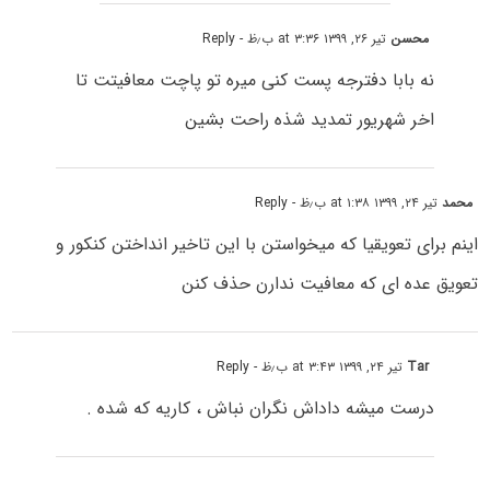
محسن
تیر ۲۶, ۱۳۹۹ at ۳:۳۶ ب٫ظ
- Reply
نه بابا دفترجه پست کنی میره تو پاچت معافیتت تا
اخر شهریور تمدید شذه راحت بشین
محمد
تیر ۲۴, ۱۳۹۹ at ۱:۳۸ ب٫ظ
- Reply
اینم برای تعویقیا که میخواستن با این تاخیر انداختن کنکور و
تعویق عده ای که معافیت ندارن حذف کنن
Tar
تیر ۲۴, ۱۳۹۹ at ۳:۴۳ ب٫ظ
- Reply
درست میشه داداش نگران نباش ، کاریه که شده .