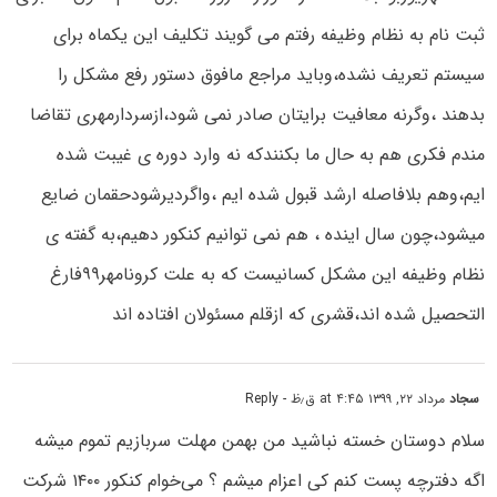
ثبت نام به نظام وظیفه رفتم می گویند تکلیف این یکماه برای
سیستم تعریف نشده،وباید مراجع مافوق دستور رفع مشکل را
بدهند ،وگرنه معافیت برایتان صادر نمی شود،ازسردارمهری تقاضا
مندم فکری هم به حال ما بکنندکه نه وارد دوره ی غیبت شده
ایم،وهم بلافاصله ارشد قبول شده ایم ،واگردیرشودحقمان ضایع
میشود،چون سال اینده ، هم نمی توانیم کنکور دهیم،به گفته ی
نظام وظیفه این مشکل کسانیست که به علت کرونامهر۹۹فارغ
التحصیل شده اند،قشری که ازقلم مسئولان افتاده اند
سجاد
مرداد ۲۲, ۱۳۹۹ at ۴:۴۵ ق٫ظ
- Reply
سلام دوستان خسته نباشید من بهمن مهلت سربازیم تموم میشه
اگه دفترچه پست کنم کی اعزام میشم ؟ می‌خوام کنکور ۱۴۰۰ شرکت