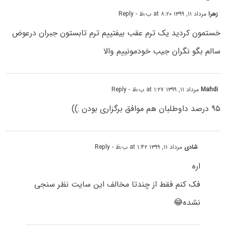
زهرا
مرداد ۱۱, ۱۳۹۹ at ۸:۲۰ ب٫ظ
- Reply
خستمون کردید یک ترم عقب بیفتییم ترم تابستون جبران درعوض
سالم بگو نگران جیب خودمونییم والا
Mahdi
مرداد ۱۱, ۱۳۹۹ at ۱:۲۷ ب٫ظ
- Reply
۹۵ درصد داوطلبان هم موافق برگزاری بودن :))
شادی
مرداد ۱۱, ۱۳۹۹ at ۱:۴۲ ب٫ظ
- Reply
اره
فک کنم فقط از چندتا مخالف این سایت نظر سنجی
نشده😂