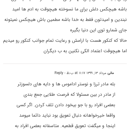
باشه هیچکس دلش برای ما نسوخته هیچوقت به ادم ها امید
نبندین و امیدتون فقط به خدا باشه مطمین باش هیچکس نمیتونه
جای شمارو توی این دنیا بگیره
حالا که کنکور هست با ارامش و رعایت تمام جوانب کنکور رو میدیم
اما هیچوقت اعتماد الکی نکنین به ب دیگران
مانی
مرداد ۱۳, ۱۳۹۹ at ۱۱:۱۷ ب٫ظ
- Reply
بله مادر ترزا و نوستر اداموس ها و دایه های دلسوزتر
از مادر در بین مسئولا که فرصت طلایی جمع بندی
بعضی افراد رو با جو بیخود دادن تلف کردن. اگر کسی
واقعا خیرخواهانه دنبال تعویق بود نباید دائما میومد
اینجا و میگفت تعویق قطعیه. متاسفانه بعضی افراد به