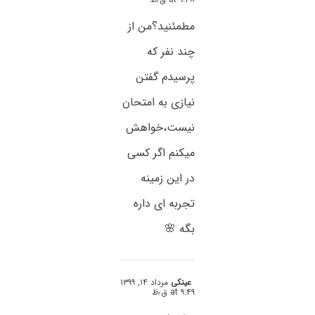
مطمئنید؟من از
چند نفر که
پرسیدم گفتن
نیازی به امتحان
نیست،خواهش
میکنم اگر کسی
در این زمینه
تجربه ای داره
بگه 🌸
عینکی
مرداد ۱۴, ۱۳۹۹
at ۹:۴۹ ق٫ظ