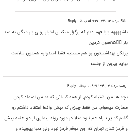
Fati
مرداد ۱۳, ۱۳۹۹ at ۹:۳۰ ب٫ظ
- Reply
باشههههه بابا فهمیدیم که برگزار میکنین اخبار رو ی بار میگن نه صد
بار 🤦‍♀️کلافمون کردین
پرتکل بهداشتیتون رو هم میبینیم فقط امیدوارم هممون سلامت
بیایم بیرون از جلسه
رجب
مرداد ۱۳, ۱۳۹۹ at ۹:۲۱ ب٫ظ
- Reply
بچه ها من اشتباه کردم. از همه کسانی که به من اعتماد کردن
معذرت میخوام. من فقط چیزی که بهش واقعا اعتقاد داشتم رو
گفتم که پر بیراه هم نبود مثلا در مورد روند بیماری از دو هفته پیش
و قرمز شدن تهران که اون موقع قرمز نبود ولی دنیا پیچیده و