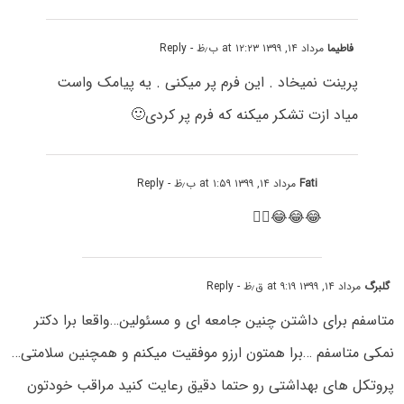
فاطیما
مرداد ۱۴, ۱۳۹۹ at ۱۲:۲۳ ب٫ظ
- Reply
پرینت نمیخاد . این فرم پر میکنی . یه پیامک واست
میاد ازت تشکر میکنه که فرم پر کردی🙂
Fati
مرداد ۱۴, ۱۳۹۹ at ۱:۵۹ ب٫ظ
- Reply
😂😂😂🤦‍♀️
گلبرگ
مرداد ۱۴, ۱۳۹۹ at ۹:۱۹ ق٫ظ
- Reply
متاسفم برای داشتن چنین جامعه ای و مسئولین…واقعا برا دکتر
نمکی متاسفم …برا همتون ارزو موفقیت میکنم و همچنین سلامتی…
پروتکل های بهداشتی رو حتما دقیق رعایت کنید مراقب خودتون