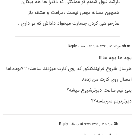
،ارشد قبول شدنم تو مملکتی که دکترا ها هم بیکارن
همچین مساله مهمی نیست ،مرامت و عشقه باز
عذرخواهی کردن جسارت میخواد داداش که تو داری .
sh.m
مرداد ۱۳, ۱۳۹۹ at ۹:۱۸ ب٫ظ
- Reply
بچه ها بچه هاااا
هرسال شروع فرایندکنکور که روی کارت میزدند ساعت۷:۳۰بوده،اما
امسال روی کارت من زده۸.
ینی نیم ساعت دیرترشروع میشه؟
دیرتربریم سرجلسه؟؟
Gh
مرداد ۱۳, ۱۳۹۹ at ۹:۵۹ ب٫ظ
- Reply