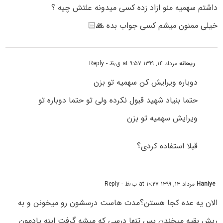
داشتم سهمیه منو ازاد زده کسی میدونه علتش چیه ؟
خیلی ممنون میشم کسی جواب بده 🙏🏻
ریحانه
مرداد ۱۴, ۱۳۹۹ at ۹:۵۷ ق٫ظ
- Reply
دوباره ویرایش کن سهمیه تو بزن
حتما بنیاد شهید قبول نکرده ولی تو حتما دوباره تو
ویرایش سهمیه تو بزن
قبلا استفاده کردی؟
Haniye
مرداد ۱۳, ۱۳۹۹ at ۱۰:۲۷ ب٫ظ
- Reply
الان یه عده کجا هستن؟مدت هاست درسشون رو میخونن و به
ریش بقیه میخندن پس تنها درسی که میشه گرفت اینه یادمون