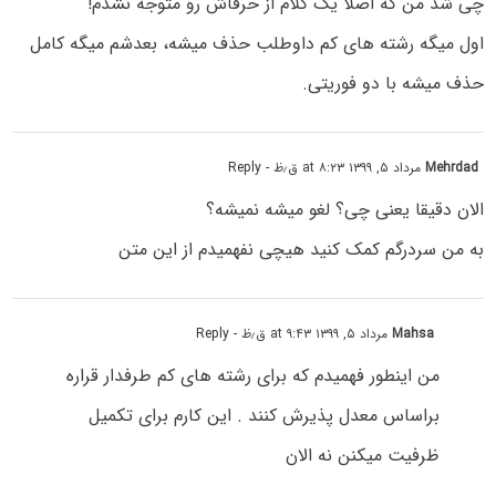
چی شد من که اصلا یک کلام از حرفاش رو متوجه نشدم!
اول میگه رشته های کم داوطلب حذف میشه، بعدشم میگه کامل
حذف میشه با دو فوریتی.
Mehrdad
مرداد ۵, ۱۳۹۹ at ۸:۲۳ ق٫ظ
- Reply
الان دقیقا یعنی چی؟ لغو میشه نمیشه؟
به من سردرگم کمک کنید هیچی نفهمیدم از این متن
Mahsa
مرداد ۵, ۱۳۹۹ at ۹:۴۳ ق٫ظ
- Reply
من اینطور فهمیدم که برای رشته های کم طرفدار قراره
براساس معدل پذیرش کنند . این کارم برای تکمیل
ظرفیت میکنن نه الان