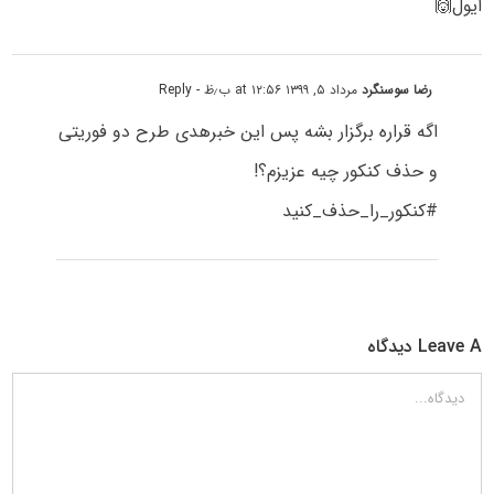
ایول🙌
رضا سوسنگرد
مرداد ۵, ۱۳۹۹ at ۱۲:۵۶ ب٫ظ
- Reply
اگه قراره برگزار بشه پس این خبرهدی طرح دو فوریتی
و حذف کنکور چیه عزیزم؟!
#کنکور_را_حذف_کنید
Leave A دیدگاه
دیدگاه