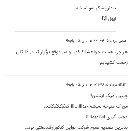
خدارو شکر لغو نمیشه،
ایول 🙌
عباس
مرداد ۵, ۱۳۹۹ at ۱۰:۳۲ ق٫ظ
- Reply
هر چی هست خواهشا کنکور رو سر موقع برگزار کنید. ما کلی
زحمت کشیدیم
sh.m
مرداد ۵, ۱۳۹۹ at ۱۰:۰۷ ق٫ظ
- Reply
چیییی میگ ایننننن!!!
من ک متوجه نمیشم.خداااایاااا کمکککککک…
عجب گیری افتادیمااااا…
بدترین تصمیم عمرم شرکت تواین کنکورارشدلعنتی بود…