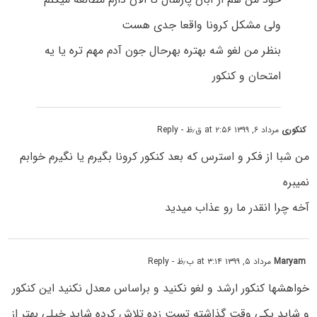
ولی مشکل کرونا واقعا جدی هست
بنظر من لغو شه بهتره بهرحال جون آدم مهم تره یا یه
امتحان و کنکور
کنکوری
مرداد ۶, ۱۳۹۹ at ۲:۵۶ ق٫ظ
- Reply
من شبا از فکر و استرس که بعد کنکور کرونا بگیرم یا نگیرم خوابم
نمیبره
آخه چرا انقدر ما رو عذاب میدید
Maryam
مرداد ۵, ۱۳۹۹ at ۳:۱۴ ب٫ظ
- Reply
خواهشها کنکور ارشد و لغو نکنید و براساس معدل نکنید این کنکور
و شاید یکی وقت گذاشته تست زده تلاش کرده شاید خیلی بهتر از