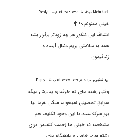
Mehrdad
مرداد ۵, ۱۳۹۹ at ۹:۵۸ ق٫ظ
- Reply
خیلی ممنونم 🙏💐
انشالله این کنکور هر چه زودتر برگزار بشه
همه به سلامتی بریم دنبال آینده و
زندگیمون
یه کنکوری
مرداد ۵, ۱۳۹۹ at ۱۲:۳۵ ب٫ظ
- Reply
وقتی رشته های کم طرفداره پذیرش دیگه
سوابق تحصیلی نمیخواد، میگن بفرما بیا
برو سرکلاست…با این وجود تکلیف هم
مشخصه که خیلی ها زحمت کشیدن برای
رشته های خاص و دانشگاه های