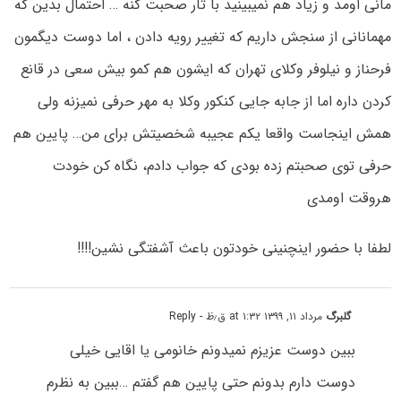
مانی اومد و زیاد هم نمیبینید با تار صحبت کنه … احتمال بدین که
مهمانانی از سنجش داریم که تغییر رویه دادن ، اما دوست دیگمون
فرحناز و نیلوفر وکلای تهران که ایشون هم کمو بیش سعی در قانع
کردن داره اما از جابه جایی کنکور وکلا به مهر حرفی نمیزنه ولی
همش اینجاست واقعا یکم عجیبه شخصیتش برای من… پایین هم
حرفی توی صحبتم زده بودی که جواب دادم، نگاه کن خودت
هروقت اومدی
لطفا با حضور اینچنینی خودتون باعث آشفتگی نشین!!!!
گلبرگ
مرداد ۱۱, ۱۳۹۹ at ۱:۳۲ ق٫ظ
- Reply
ببین دوست عزیزم نمیدونم خانومی یا اقایی خیلی
دوست دارم بدونم حتی پایین هم گفتم …ببین به نظرم