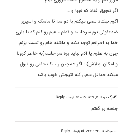
اگر تعویق افتاد که فبها و …
اگرم نیفتاد سعی میکنم با دو سه تا ماسک و اسپری
ضدعفونی برم سرجلسه و تمام سعیم رو کنم که با یاری
خدا به اطرافم توجه نکنم و داشته هام رو تست بزنم.
چون به نظرم یا آدم نباید بره سر جلسه(به خاطر کرونا
و امکان ابتلاش)یا اگر همچین ریسک خفنی رو قبول
میکنه حداقل سعی کنه نتیجش خوب باشه.
گلبرگ
مرداد ۱۱, ۱۳۹۹ at ۰:۳۶ ق٫ظ
- Reply
جلسه رو گفتم
...
مرداد ۱۱, ۱۳۹۹ at ۰:۴۴ ق٫ظ
- Reply