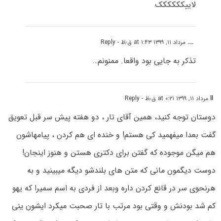
لاییکککککک
....
مرداد ۱۱, ۱۳۹۹ at ۱:۴۳ ق٫ظ
- Reply
تذکر به جایی بود واقعا. ممنونم…
ll
مرداد ۱۱, ۱۳۹۹ at ۰:۲۱ ق٫ظ
- Reply
دوستان توجه کنید، همین آقای تار ، دو هفته پیش سر قبل تعویق
گفت بعدا میفهمید کی هستم! و خنده ای هم کردن ، پیامهاشون
هم میگن موجوده که گفتن برای دکتری هستن و هنوز اینجان!
دوست دیگمون مانی که متن های بلندشو دیگه میبینید و به
هرنحوی سر در قانع کردن داره وبعد از فردی به اسم سمیرا که یهو
کم شد بودنش و وقتی بود مرتب با تار صحبت میکرد ایشون ینی