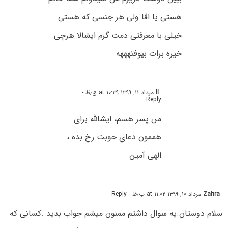
هستی یا اقا ولی هر جنسی که هستی
خیلی با معرفتی دمت گرم ایشالا هرچی
خیره برات بیوفتهههه
ll
مرداد ۱۱, ۱۳۹۹ at ۱۰:۳۹ ق٫ظ
-
Reply
من پسر هسم‌، ایشالله برای
هممون دعای خوبت رخ بده ،
الهی آمین
Zahra
مرداد ۱۰, ۱۳۹۹ at ۱۱:۰۲ ب٫ظ
- Reply
سلام دوستان.یه سوال داشتم ممنون میشم جواب بدید .کسانی که