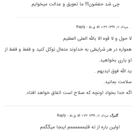
چی شد حقشون!!! ما تعویق و‌ عدالت میخوایم
.
مرداد ۱۱, ۱۳۹۹ at ۰:۳۲ ق٫ظ
- Reply
لا حول و لا قوه الا بالله العلی العظیم
همواره در هر شرایطی به خداوند متعال توکل کنید و فقط و فقط از
او یاری بخواهید.
ید الله فوق ایدیهم .
سلامت بمانید.
اگه خدا بخواد اونچه که صلاح است اتفاق خواهد افتاد.
گلبرگ
مرداد ۱۱, ۱۳۹۹ at ۱:۳۲ ق٫ظ
- Reply
اولین باره از ته قلبممممممم اینجا میگگمم