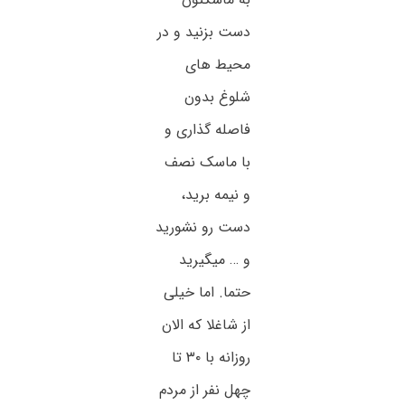
دست بزنید و در
محیط های
شلوغ بدون
فاصله گذاری و
با ماسک نصف
و نیمه برید،
دست رو نشورید
و … میگیرید
حتما. اما خیلی
از شاغلا که الان
روزانه با ۳۰ تا
چهل نفر از مردم