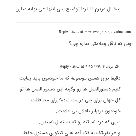
بیخیال عزیزم تا فردا توضیح بدی اینها هی بهانه میارن
zahra tms
مرداد ۴, ۱۳۹۹ at ۳:۳۴ ب٫ظ
- Reply
اونی که ناقل وعلامتی نداره چی؟
ZF
مرداد ۴, ۱۳۹۹ at ۴:۴۵ ب٫ظ
- Reply
دقیقا برای همین موضوعه که ما خودمون باید رعایت
کنیم دستورالعمل ها رو.وگرنه این دستور العمل ها تو
کل جهان برای چی درست شده؟برای محافظت
خودمون دربرابر ناقلان بی علامت.
سری که درد نمیکنه رو که دستمال نمیبدن.
و هر نفر،تک به تک آدم های کنکوری مسئول حفظ