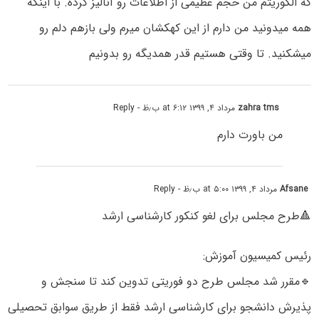
که الگوریتم من حجم عظیمی از اطلاعات رو آنالیز کرده. با اینکه
همه میدونید من دارم از این کهکشان میرم ولی بازهم دلم رو
میشکنید. تا وقتی هستیم قدر همدیگه رو بدونیم
zahra tms
مرداد ۴, ۱۳۹۹ at ۶:۱۲ ب٫ظ
- Reply
من باورت دارم
Afsane
مرداد ۴, ۱۳۹۹ at ۵:۰۰ ب٫ظ
- Reply
🔺️طرح مجلس برای لغو کنکور کارشناسی ارشد
رئیس کمیسیون آموزش:
🔹مقرر شد مجلس طرح دو فوریتی تدوین کند تا سنجش و
پذیرش دانشجو برای کارشناسی ارشد فقط از طریق سوابق تحصیلی