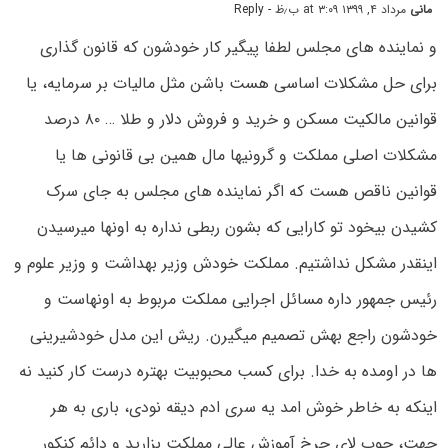
مانی
مرداد ۴, ۱۳۹۹ at ۳:۰۹ ب٫ظ
- Reply
و نماینده های مجلس لطفا پیگیر کار خودشون که قانون گذاری
برای حل مشکلات اساسی هست باشن مثل مالیات بر سرمایه، یا
قوانین مالکیت مسکن و خرید و فروش دلار و طلا … ۸۰ درصد
مشکلات اصلی مملکت و گرونیها مال همین بی قانونی ها یا
قوانین ناقص هست که اگر نماینده های مجلس به جای سرک
کشیدن بیخود تو کارایی که بشون ربطی نداره به اونها میرسیدن
اینقدر مشکل نداشتیم. مملکت خودش وزیر بهداشت و وزیر علوم و
رئیس جمهور داره مسائل اجرایی مملکت مربوط به اونهاست و
خودشون راجع بهش تصمیم میگیرن. ریش این مدل خودشیرینی
ها در اومده به خدا. برای کسب محبوبیت بهتره درست کار کنید نه
اینکه به خاطر خوش امد یه سری ادم دیقه نودی، باری به هر
جهت، چوب لای چرخ آموزش عالی مملکت بزارید و دائم کنکور