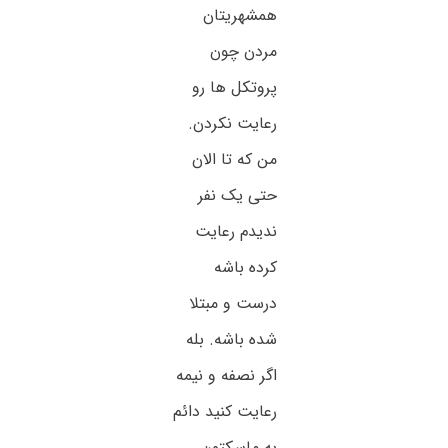
همشهریتان
مردن چون
پروتکل ها رو
رعایت نکردن.
من که تا الان
حتی یک نفر
ندیدم رعایت
کرده باشه
درست و مبتلا
شده باشه. بله
اگر نصفه و نیمه
رعایت کنید دائم
به ماسکتون