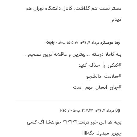
مستر تست هم گذاشت. کانال دانشگاه تهران هم
دیدم
رضا سوسنگرد
مرداد ۴, ۱۳۹۹ at ۵:۳۰ ب٫ظ
- Reply
بله کاملا درسته … بهترین و عاقلانه ترین تصمیم …
#کنکور_را_حذف_کنید
#سلامت_دانشجو
#جان_انسان_مهم_است
Gg
مرداد ۴, ۱۳۹۹ at ۷:۴۳ ب٫ظ
- Reply
بچه ها این خبر درسته؟؟؟؟؟؟ خواهشا اگ کسی
چیزی میدونه بگه!!!!