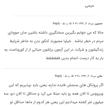
مرسی
حسین
مرداد ۴, ۱۳۹۹ at ۴:۳۱ ب٫ظ
- Reply
حالا که می خوایم بگیرین سختگیری داشته باشین جان جوونای
مردم در خطر نباشه… خیلیا مجبورند کنکور بدن به خاطر شرایط
زندگیشون و شرکت در این آزمون براشون حیاتی از از کوروناست یه
بار یه کار درست انجام بدین فقطططط
مانی
مرداد ۴, ۱۳۹۹ at ۳:۴۰ ب٫ظ
- Reply
اگر پروتکل های سنجش فایده نداره، یعنی باید بپذیریم که این
ویرووس تا الان همه رو باید مبتلا می کرد و حداقل تا الان دو، سه
میلیون نفر کشته میدادیم این یعنی هر کدوم از ماها حداقل تو