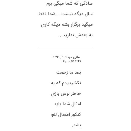
سادگی که شما میگی برم
سال دیگه نیست ….شما فقط
میگید برگزار بشه دیگه کاری
به بعدش ندارید ..
مانی
مرداد ۴, ۱۳۹۹
at ۶:۴۱ ب٫ظ
بعد ما زحمت
نکشیدیدم که به
خاطر لوس بازی
امثال شما باید
کنکور امسال لغو
بشه.