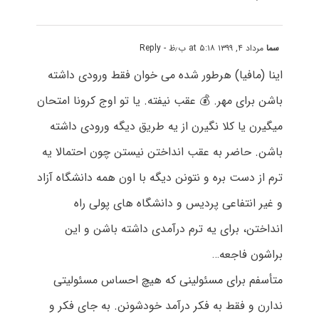
سما
مرداد ۴, ۱۳۹۹ at ۵:۱۸ ب٫ظ
- Reply
اینا (مافیا) هرطور شده می خوان فقط ورودی داشته
باشن برای مهر. 💰 عقب نیفته. یا تو اوج کرونا امتحان
میگیرن یا کلا نگیرن از یه طریق دیگه ورودی داشته
باشن. حاضر به عقب انداختن نیستن چون احتمالا یه
ترم از دست بره و نتونن دیگه با اون همه دانشگاه آزاد
و غیر انتفاعی پردیس و دانشگاه های پولی راه
انداختن، برای یه ترم درآمدی داشته باشن و این
براشون فاجعه…
متأسفم برای مسئولینی که هیچ احساس مسئولیتی
ندارن و فقط به فکر درآمد خودشونن. به جای فکر و