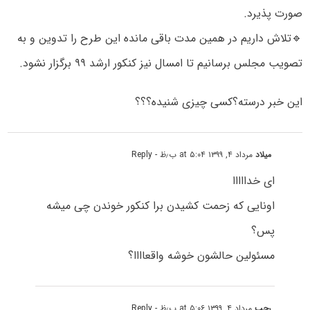
صورت پذیرد.
🔹تلاش داریم در همین مدت باقی مانده این طرح را تدوین و به
تصویب مجلس برسانیم تا امسال نیز کنکور ارشد ۹۹ برگزار نشود.
این خبر درسته؟کسی چیزی شنیده؟؟؟
میلاد
مرداد ۴, ۱۳۹۹ at ۵:۰۴ ب٫ظ
- Reply
ای خدااااا
اونایی که زحمت کشیدن برا کنکور خوندن چی میشه
پس؟
مسئولین حالشون خوشه واقعاااا؟
رجب
مرداد ۴, ۱۳۹۹ at ۵:۰۶ ب٫ظ
- Reply