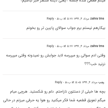
میگم قطعی شده جلسه ؟یعنی دیگه منتظر خبر نباشیم؟
zahra tms
مرداد ۴, ۱۳۹۹ at ۵:۲۸ ب٫ظ
- Reply
بیکارهم نیستم برم جواب سوالای پایین تر رو بخونم
zahra tms
مرداد ۴, ۱۳۹۹ at ۵:۲۷ ب٫ظ
- Reply
وقتی ادم سوالی رو میپرسه لابد جوابش رو نمیدونه وقتی میپرسه
نزنید خب؟؟؟
رجب
مرداد ۴, ۱۳۹۹ at ۵:۰۵ ب٫ظ
- Reply
بچه ها خیلی از دستتون ناراحتم. دلم رو شکستید. هرچی میام
میگم تعویق قطعیه شما فکر میکنید رو هوا یه حرفی میزنم در حالی