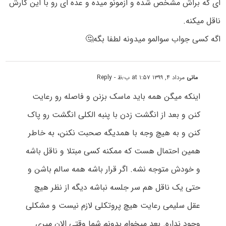
ای که براش مشخص شده و ازمونو میده و عده ای رو با این کارش
ناقل میکنه.
اگه کسی جواب سوالمو میدونه لطفا بگه🤔
مانی
مرداد ۴, ۱۳۹۹ at ۱:۵۷ ب٫ظ
- Reply
اینکه میگن همه باید ماسک بزنن و فاصله رو رعایت
کنن و بعد از انگشت زدن با پنبه الکلی انگشت رو پاک
کنن و به هیچ وجه با همدیگه صحبت نکنن، به خاطر
همین احتمال هست که ممکنه کسی مبتلا و ناقل باشه
و خودش متوجه نشه. اگر قرار باشه همه سالم باشن و
حتی یک ناقل هم سر جلسه نباشه دیگه از نظر هیچ
عقل سلیمی رعایت هیچ پروتکلی لازم نیست و مشکلی
وجود نداره. بعد میخوام بدونم شما وقتی الان میری