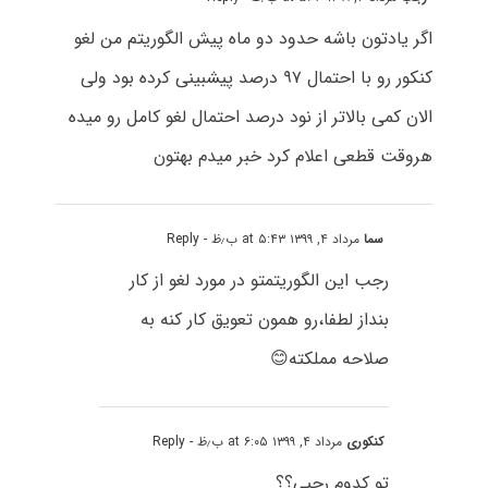
اگر یادتون باشه حدود دو ماه پیش الگوریتم من لغو
کنکور رو با احتمال ۹۷ درصد پیشبینی کرده بود ولی
الان کمی بالاتر از نود درصد احتمال لغو کامل رو میده
هروقت قطعی اعلام کرد خبر میدم بهتون
سما
مرداد ۴, ۱۳۹۹ at ۵:۴۳ ب٫ظ
- Reply
رجب این الگوریتمتو در مورد لغو از کار
بنداز لطفا،رو همون تعویق کار کنه به
صلاحه مملکته😊
کنکوری
مرداد ۴, ۱۳۹۹ at ۶:۰۵ ب٫ظ
- Reply
تو کدوم رجبی؟؟