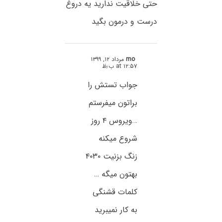
حتی خلاقیت ندارید یه دروغ
درست و درمون بگید
mo
مرداد ۱۲, ۱۳۹۹
at ۱۲:۵۷ ب٫ظ
جواب تستش را
براتون میفرستم
…ویروس ۴ روز
شروع میکنه
زنگ بزنیت ۴۰۳۰
بهتون میگه …
کلمات قشنگی
به کار نمیبرید