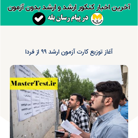
آغاز توزیع کارت آزمون ارشد ۹۹ از فردا