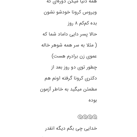
همه دنیا میگن دوره‌ای که
ویروس کرونا خودشو نشون
بده کم‌کم ۸ روز
حالا پسر دایی داماد شما که
( مثلا به سر همه شوهر خاله
عموی زن برادرم هست)
چطور توی دو روز بعد از
دکتری کرونا گرفته اونم هم
مطمئن میگید به خاطر آزمون
بوده
🤔🤔🤔🤔
خدایی چی بگم دیگه انقدر