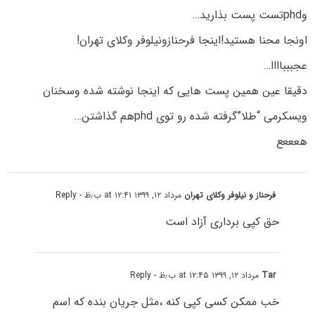
وphdتست پست بذارید…
اونجا محنا هستید!اینجا فرحنازونیلوفر وکلای تهران!
عجببباااا…
دقیقا عین همین پست هایی که اینجا نوشته شده وسخنان
ویسکرمی “طلا”گرفته شده رو توی phdهم گذاشتن…
هعععع
فرحناز و نیلوفر وکلای تهران
مرداد ۱۲, ۱۳۹۹ at ۱۲:۴۱ ب٫ظ
- Reply
حق کپی برداری آزاد است
Tar
مرداد ۱۲, ۱۳۹۹ at ۱۲:۴۵ ب٫ظ
- Reply
خب ممکن کسی کپی کنه ،مثل جریان بنده که اسم