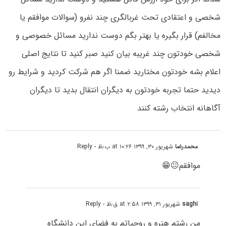
شخصی و اعتقادی تحت غربالگری چند نفرو (سوالات موافقم یا
مخالفم) قرار بگیره یا بهتر بگم دوست ندارید مسائل خصوصی و
شخصی خودتون چند غریبه بیان کنید صبر کنید تا نتایج اصلی
اعلام بشه خودتون مختارید ضمنا اگر هم شرکت کردید و شرایط رو
دیدید حتما تجربه خودتون به دیگران انتقال بدید تا دیگران
آگاهانه انتخاب رشته کنند
محمدرضا
شهریور ۳۰, ۱۳۹۹ at ۱۰:۲۶ ب٫ظ
- Reply
موافقم😐😁
saghi
شهریور ۳۱, ۱۳۹۹ at ۲:۵۸ ق٫ظ
- Reply
من رشتم هنره و روحیاتم به فضای این دانشگاه