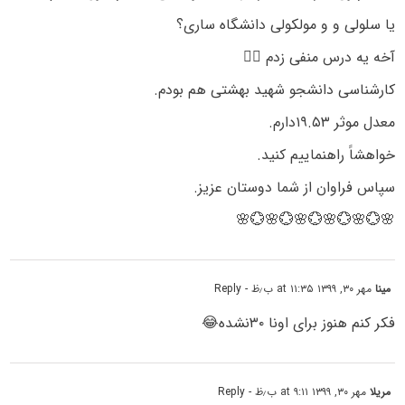
یا سلولی و و مولکولی دانشگاه ساری؟
آخه یه درس منفی زدم 🤦‍♀️
کارشناسی دانشجو شهید بهشتی هم بودم.
معدل موثر ۱۹.۵۳دارم.
خواهشاََ راهنماییم کنید.
سپاس فراوان از شما دوستان عزیز.
🌸💮🌸💮🌸💮🌸💮🌸💮🌸
مینا
مهر ۳۰, ۱۳۹۹ at ۱۱:۳۵ ب٫ظ
- Reply
فکر کنم هنوز برای اونا ۳۰نشده😂
مریلا
مهر ۳۰, ۱۳۹۹ at ۹:۱۱ ب٫ظ
- Reply