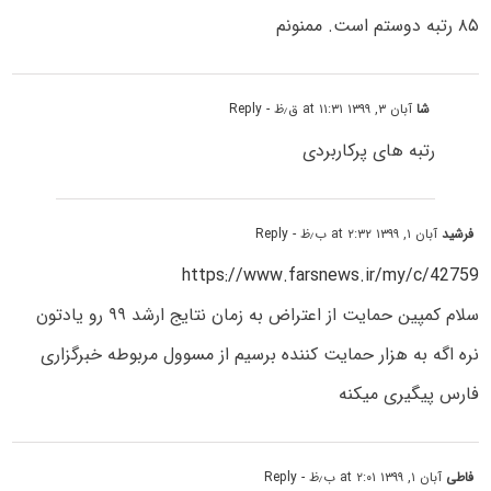
۸۵ رتبه دوستم است. ممنونم
شا
آبان ۳, ۱۳۹۹ at ۱۱:۳۱ ق٫ظ
- Reply
رتبه های پرکاربردی
فرشید
آبان ۱, ۱۳۹۹ at ۲:۳۲ ب٫ظ
- Reply
https://www.farsnews.ir/my/c/42759
سلام کمپین حمایت از اعتراض به زمان نتایج ارشد ۹۹ رو یادتون
نره اگه به هزار حمایت کننده برسیم از مسوول مربوطه خبرگزاری
فارس پیگیری میکنه
فاطی
آبان ۱, ۱۳۹۹ at ۲:۰۱ ب٫ظ
- Reply