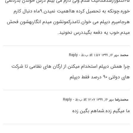
۴۵کنکورارشدمکانیک شدم.ولی دارم می بینم درس خوندن بدردنمی
خوره.چونکه به تحصیل کرده هااهمیت نمیدن.۹ماه دنبال کارم
هرجامیرم دیپلم می خوان.تامدرکمونشون میدم انگاربهشون فحش
میدم.خوب یه دفعه بگیددرس نخونید.
محمد
مهر ۱۶, ۱۳۹۹ at ۱:۵۷ ب٫ظ
- Reply
چرا همش دیپلم استخدام میکنن از ارگان های نظامی تا شرکت
های دولتی ۹۰ درصد فقط دیپلم
محمدرضا
مهر ۱۶, ۱۳۹۹ at ۱۲:۰۷ ب٫ظ
- Reply
ما میگیم زده.شماهم بگین زده