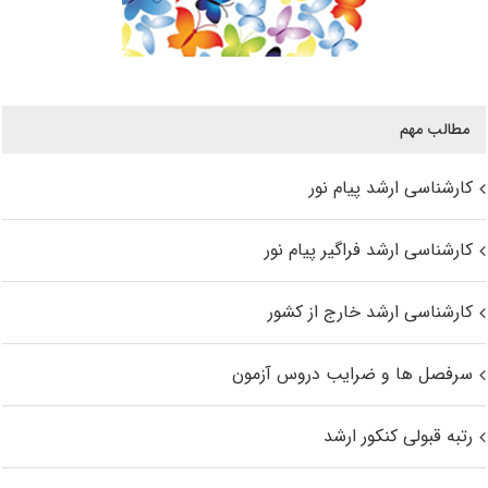
مطالب مهم
کارشناسی ارشد پیام نور
کارشناسی ارشد فراگیر پیام نور
کارشناسی ارشد خارج از کشور
سرفصل ها و ضرایب دروس آزمون
رتبه قبولی کنکور ارشد