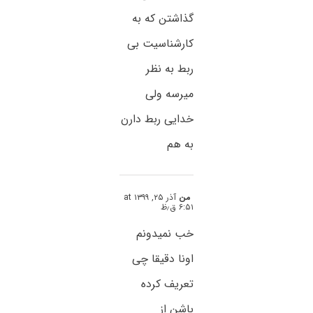
گذاشتن که به
کارشناسیت بی
ربط به نظر
میرسه ولی
خدایی ربط دارن
به هم
من
آذر ۲۵, ۱۳۹۹ at
۶:۵۱ ق٫ظ
خب نمیدونم
اونا دقیقا چی
تعریف کرده
باشن از