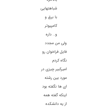
شباهتهایی
با برق و
کامپیوتر
و… داره
ولی من مجدد
فایل فراخوان رو
نگاه کردم
امیرکبیر چیزی در
مورد بین رشته
ای ها نگفته بود
اینکه گفته همه
از یه دانشکده