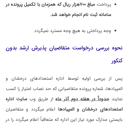
پرداخت
مبلغ ۷۰۰هزار ریال
که همزمان با تکمیل پرونده در
سامانه ثبت ­نام انجام خواهد شد.
وجه پرداختی به هیچ وجه مسترد نمی­گردد.
نحوه بررسی درخواست متقاضیان پذیرش ارشد بدون
کنکور
پس از بررسی اولیه توسط اداره استعدادهای درخشان و
المپیادها، شماره پرونده متقاضیانی که حد نصاب امتیاز را کسب
نمایند
حدوداً در هفته دوم آذر ماه
از طریق وب
سایت اداره
استعدادهای درخشان و المپیادها
اعلام می­گردد و متقاضیان
بایستی مدارک مورد نیاز این اداره که متعاقباً اعلام می­گردد را در