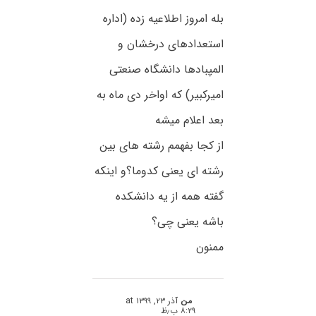
بله امروز اطلاعیه زده (اداره
استعدادهای درخشان و
المپبادها دانشگاه صنعتی
امیرکبیر) که اواخر دی ماه به
بعد اعلام میشه
از کجا بفهمم رشته های بین
رشته ای یعنی کدوما؟و اینکه
گفته همه از یه دانشکده
باشه یعنی چی؟
ممنون
من
آذر ۲۳, ۱۳۹۹ at
۸:۲۹ ب٫ظ