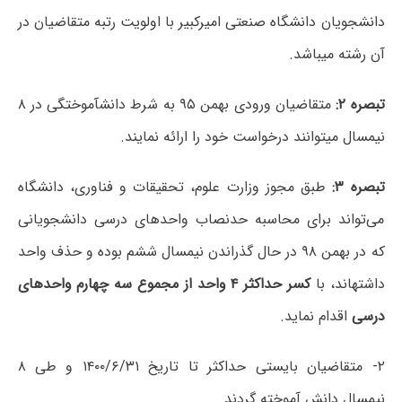
دانشجویان دانشگاه صنعتی امیرکبیر با اولویت رتبه متقاضیان در
آن رشته می­باشد.
تبصره ۲:
متقاضیان ورودی بهمن ۹۵ به شرط دانش­آموختگی در ۸
نیمسال می­توانند درخواست خود را ارائه نمایند.
تبصره ۳:
طبق مجوز وزارت علوم، تحقیقات و فناوری، دانشگاه
می­‌تواند برای محاسبه حدنصاب واحدهای درسی دانشجویانی
که در بهمن ۹۸ در حال گذراندن نیمسال ششم بوده و حذف واحد
داشته­اند، با
کسر حداکثر ۴ واحد از مجموع سه چهارم واحدهای
درسی
اقدام نماید.
۲- متقاضیان بایستی حداکثر تا تاریخ ۱۴۰۰/۶/۳۱ و طی ۸
نیمسال دانش ­آموخته گردند.