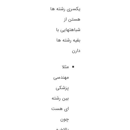
یکسری رشته ها
هستن از
شباهتهایی با
بقیه رشته ها
دارن
مثلا
مهندسی
پزشکی
بین رشته
ای هست
چون
بالاخره