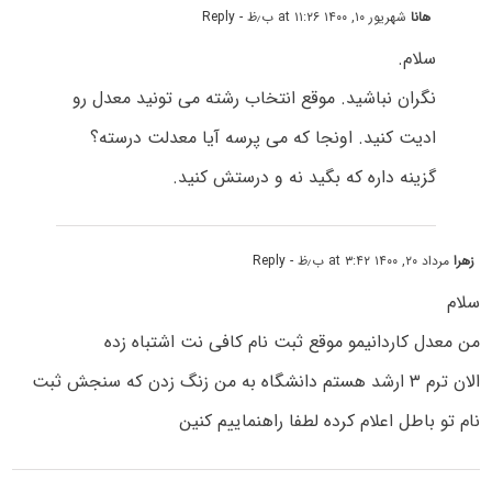
هانا
شهریور ۱۰, ۱۴۰۰ at ۱۱:۲۶ ب٫ظ
- Reply
سلام.
نگران نباشید. موقع انتخاب رشته می تونید معدل رو
ادیت کنید. اونجا که می پرسه آیا معدلت درسته؟
گزینه داره که بگید نه و درستش کنید.
زهرا
مرداد ۲۰, ۱۴۰۰ at ۳:۴۲ ب٫ظ
- Reply
سلام
من معدل کاردانیمو موقع ثبت نام کافی نت اشتباه زده
الان ترم ۳ ارشد هستم دانشگاه به من زنگ زدن که سنجش ثبت
نام تو باطل اعلام کرده لطفا راهنماییم کنین