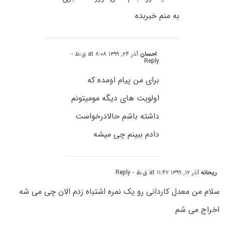
به منم خبربده
احسان
آذر ۲۴, ۱۳۹۹ at ۸:۰۸ ق٫ظ
-
Reply
برای من پیام اومده که
اولویت های دیگه مومیتونم
داشته باشم حالادرخواست
دادم ببینم چی میشه
ریحانه
آذر ۱۲, ۱۳۹۹ at ۱۱:۴۲ ق٫ظ
- Reply
سلام من معدل کاردانی رو یک نمره اشتباه زدم الان چی می شه
اخراج می شم