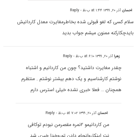
احسان
آذر ۲۰, ۱۳۹۹ at ۱:۴۴ ب٫ظ
- Reply
سلام کسی که لغو قبولی شده بخاطرمغایرت معدل کاردانیش
بایدچکارکنه ممنون میشم جواب بدید
زهرا
آذر ۲۰, ۱۳۹۹ at ۶:۱۰ ب٫ظ
- Reply
چقدر مغایرت داشتید؟ چون من کاردانیم و اشتباه
نوشتم کارشناسیم و یک دهم بیشتر نوشتم . منتظرم
همچنان … فعلا خبری نشده خیلی استرس دارم
احسان
آذر ۲۰, ۱۳۹۹ at ۷:۰۲ ب٫ظ
- Reply
من کاردانیمو ۲نمره مقصرمن نبودم توکافی
نت اینکاروانجام دادن توروخدا خبری شد