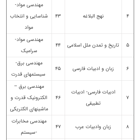
مهندسی مواد-
۴
نهج البلاغه
۴۳
شناسایی و انتخاب
مواد
مهندسی مواد-
۵
تاریخ و تمدن ملل اسلامی
۴۴
سرامیک
مهندسی برق-
۶
زبان و ادبیات فارسی
۴۵
سیستم­های قدرت
مهندسی برق –
ادبیات فارسی- ادبیات
۷
۴۶
الکترونیک قدرت و
تطبیقی
ماشینهای الکتریکی
مهندسی مخابرات
۸
زبان وادبیات عرب
۴۷
-سیستم