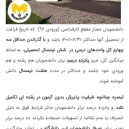
دانشجویان ممتاز مقطع کارشناسی (ورودی ۹۶) که تاریخ فراغت
از تحصیل آنها حداکثر ۱۴۰۰/۰۶/۳۱ باشد و
با گذراندن
حداقل
سه
چهارم کل واحد­های درسی در
شش نیمسال
تحصیلی
، به لحاظ
میانگین کل، جزو
پانزده
درصد
برتر دانشجویان هم رشته و هم
ورودی خود باشند و حداکثر در مدت
هشت
نیمسال
دانش
آموخته شوند.
تبصره:
چنانچه ظرفیت پذیرش بدون آزمون در رشته ­ای تکمیل
نشد
و پانزده درصد برتر دانشجویان حائز شرایط فوق به دلیل
انصراف یا عدم تقاضا از تسهیلات استفاده نکردند ده درصد برتر
بعدی برای
صرفا دانشجویان این دانشگاه
می توانند جایگزین