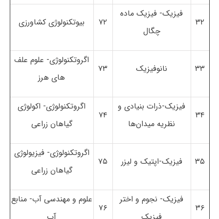
فیزیک- فیزیک ماده
۳۲
۷۲
بیوتکنولوژی کشاورزی
چگال
اگروتکنولوژی- علوم علف
۳۳
نانوفیزیک
۷۳
های هرز
فیزیک-ذرات بنیادی و
اگروتکنولوژی- اکولوژی
۷۴
۳۴
نظریه میدان‌ها
گیاهان زراعی
اگروتکنولوژی- فیزیولوژی
۳۵
فیزیک-اپتیک و لیزر
۷۵
گیاهان زراعی
فیزیک- نجوم و اختر
علوم و مهندسی آب- منابع
۷۶
۳۶
فیزیک
آب