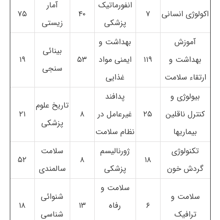
انفورماتیک
آمار
اکولوژی انسانی
۷
۴۰
۷۵
پزشکی
زیستی
آموزش
بهداشت و
بینائی
بهداشت و
۱۱۹
ایمنی مواد
۵۳
۱۹
سنجی
ارتقاء سلامت
غذایی
بیولوژی و
پدافند
تاریخ علوم
کنترل ناقلین
۲۵
غیرعامل در
۸
۲۱
پزشکی
بیماریها
نظام سلامت
تکنولوژی
ژورنالیسم
سلامت
۵۲
۸
۱۸
گردش خون
پزشکی
سالمندی
سلامت و
سلامت و
شنوائی
۶
رفاه
۱۳
۱۸
ترافیک
شناسی