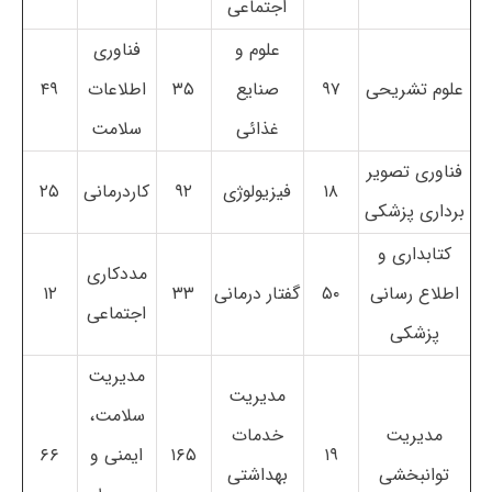
اجتماعی
علوم و
فناوری
علوم تشریحی
۹۷
صنایع
۳۵
اطلاعات
۴۹
غذائی
سلامت
فناوری تصویر
۱۸
فیزیولوژی
۹۲
کاردرمانی
۲۵
برداری پزشکی
کتابداری و
مددکاری
اطلاع رسانی
۵۰
گفتار درمانی
۳۳
۱۲
اجتماعی
پزشکی
مدیریت
مدیریت
سلامت،
مدیریت
خدمات
۱۹
۱۶۵
ایمنی و
۶۶
توانبخشی
بهداشتی