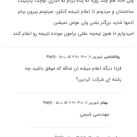
ولی حالا هم چند روزه که پناه بردم به انباری کوچک پارکینگ
ساختمان و میدونم تا اعلام نتیجه کنکور، نمیتونم بیرون بیام.
ادمها شاید بزرگتر بشن ولی عوض نمیشن.
امیدوارم تا هنوز نیمچه عقلی برامون مونده نتیجه رو اعلام کنند.
روانشناسی
شهریور ۷, ۱۴۰۰ at ۳:۵۰ ب٫ظ
- Reply
فردا دیگه اعلام میشه.ان شالله که موفق باشید.چه
رشته ای شرکت کردین؟
بهنام
شهریور ۷, ۱۴۰۰ at ۶:۲۸ ب٫ظ
- Reply
مهندسی شیمی