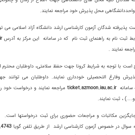
احددانشگاهی محل پذیرش خود مراجعه نمایند.
ست پذیرفته شدگان آزمون کارشناسی ارشد دانشگاه آزاد اسلامی می تو
ط ثبت نام به راهنمای ثبت نام که در سامانه این مرکز به آدرس
ir
جعه نمایند .
ح است با توجه به شرایط کرونا جهت حفظ سلامتی، داوطلبان محترم ا
یرش وفارغ التحصیلی خودداری نمایند. داوطلبان می توانند 
ه سامانه
ticket.azmoon.iau.ac.ir
مراجعه نمایند و درخواست خود را 
 و……) ، ثبت نمایند.
جایگزین مکاتبات و مراجعات حضوری برای ثبت درخواستها است. د
ه سوال در خصوص آزمون کارشناسی ارشد از طریق تلفن گویا
4743_021