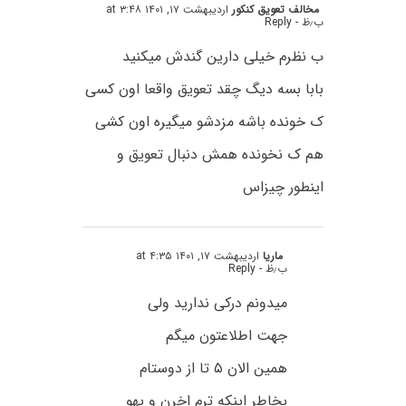
مخالف تعویق کنکور
اردیبهشت ۱۷, ۱۴۰۱ at ۳:۴۸
ب٫ظ
- Reply
ب نظرم خیلی دارین گندش میکنید
بابا بسه دیگ چقد تعویق واقعا اون کسی
ک خونده باشه مزدشو میگیره اون کشی
هم ک نخونده همش دنبال تعویق و
اینطور چیزاس
ماریا
اردیبهشت ۱۷, ۱۴۰۱ at ۴:۳۵
ب٫ظ
- Reply
میدونم درکی ندارید ولی
جهت اطلاعتون میگم
همین الان ۵ تا از دوستام
بخاطر اینکه ترم اخرن و یهو