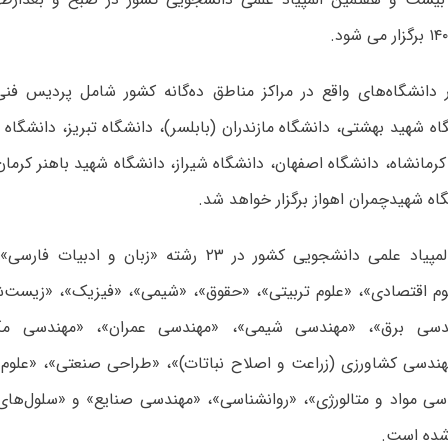
 دانشگاه‌های واقع در مراکز مناطق ده‌گانه کشور شامل پردیس ف
اه شهید بهشتی، دانشگاه مازندران (بابلسر)، دانشگاه تبریز، دانشگاه
کرمانشاه، دانشگاه اصفهان، دانشگاه شیراز، دانشگاه شهید باهنر کرما
ه شهیدچمران اهواز برگزار خواهد شد.
این دوره از المپیاد علمی دانشجویی کشور در ۲۳ رشته «زبان
وم اقتصادی»، «علوم تربیتی»، «حقوق»، «شیمی»، «فیزیک»، «زیست‌
ندسی برق»، «مهندسی شیمی»، «مهندسی عمران»، «مهندسی مک
مهندسی کشاورزی (زراعت و اصلاح نباتات)»، «طراحی صنعتی»، «علوم 
سی مواد و متالورژی»، «روانشناسی»، «مهندسی صنایع» و «سلول‌های
 شده است.