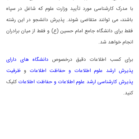
ﺑﺎ ﻣﺪرک ﻛﺎرﺷﻨﺎسی ﻣﻮرد ﺗﺄﻳﻴﺪ وزارت ﻋﻠﻮم ﻛﻪ ﺷﺎﻏﻞ در ﺳﭙﺎه
ﺑﺎﺷﻨﺪ، می ﺗﻮاﻧﻨﺪ ﻣﺘﻘﺎضی ﺷﻮﻧﺪ. ﭘﺬﻳﺮش داﻧﺸﺠﻮ در اﻳﻦ رﺷﺘﻪ
ﻓﻘﻂ ﺑﺮای داﻧﺸﮕﺎه ﺟﺎﻣﻊ اﻣﺎم ﺣﺴﻴﻦ (ع) و ﻓﻘﻂ از ﻣﻴﺎن ﺑﺮادران
اﻧﺠﺎم ﺧﻮاﻫﺪ ﺷﺪ.
برای کسب اطلاعات دقیق درخصوص
دانشگاه های دارای
پذیرش ارشد علوم اطلاعات و حفاظت اطلاعات
و
ظرفیت
پذیرش کارشناسی ارشد علوم اطلاعات و حفاظت اطلاعات
کلیک
کنید.