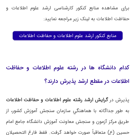
برای مشاهده منابع کنکور کارشناسی ارشد علوم اطلاعات و
حفاظت اطلاعات به لینک زیر مراجعه نمایید:
منابع کنکور ارشد علوم اطلاعات و حفاظت اطلاعات
کدام دانشگاه ها در رشته علوم اطلاعات و حفاظت
اطلاعات در مقطع ارشد پذیرش دارند؟
پذیرش در
گرایش ارشد رشته علوم اطلاعات و حفاظت اطلاعات
ﺑﻪ ﻃﻮر ﺟﺪاﮔﺎﻧﻪ ﺑﺎ ﻫﻤﺎﻫﻨﮕﻲ ﺳﺎزﻣﺎن ﺳﻨﺠﺶ آﻣﻮزش ﻛﺸﻮر، از
ﻃﺮﻳﻖ ﻣﺮﻛﺰ آزﻣﻮن و ﺳﻨﺠﺶ ﻣﻌﺎوﻧﺖ آﻣﻮزش داﻧﺸﮕﺎه ﺟﺎﻣﻊ اﻣﺎم
ﺣﺴﻴﻦ (ع) ﻣﺘﻌﺎقباً ﺻﻮرت ﺧﻮاﻫﺪ ﮔﺮﻓﺖ. ﻓﻘﻂ ﻓﺎرغ اﻟﺘﺤﺼﻴﻼن