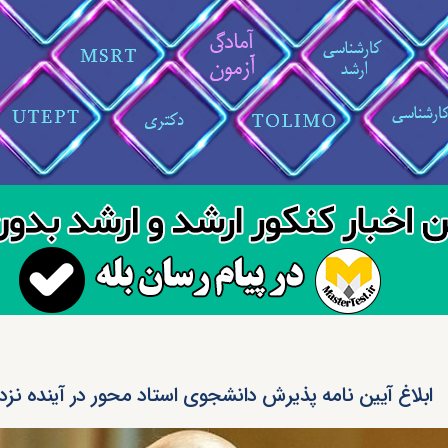
ابلاغ آیین نامه پذیرش دانشجوی استاد محور در آینده نز