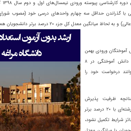
۱- دانش
با گذراندن حداقل سه چهارم واحدهای درسی خود (مصوب شورای
ریزی آموزش عالی) و به لحاظ میانگین معدل کل جزء ۲۰ د
 آموختگان ورودی بهمن
۹۷ به شرط دانش آموختگی در ۸
وانند درخواست خود را
نانچه ظرفیت پذیرش
بدون آزمون رشته‌ای با ۲۰ درصد برتر
ئز شرایط تکمیل نشود،
ویان با میانگین معدل