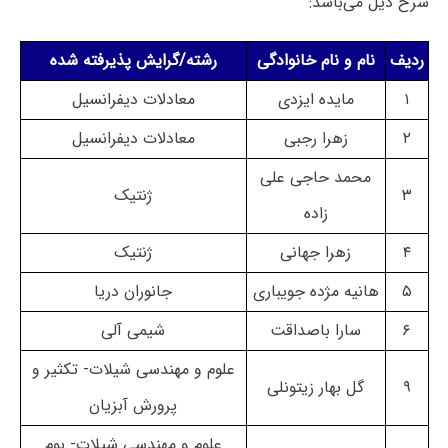
شرح ذیل می‌باشد:
ردیف
نام و نام خانوادگی
رشته/گرایش پذیرفته شده
۱
مایده ایزدی
معادلات دیفرانسیل
۲
زهرا رجبی
معادلات دیفرانسیل
محمد حاجی علی
۳
ژنتیک
زاده
۴
زهرا جهانی
ژنتیک
۵
هانیه مژده جویباری
جانوران دریا
۶
سارا باصداقت
شیمی آلی
علوم و مهندسی شیلات- تکثیر و
۹
گل بهار زیتونلی
پرورش آبزیان
علوم و مهندسی شیلات- بوم