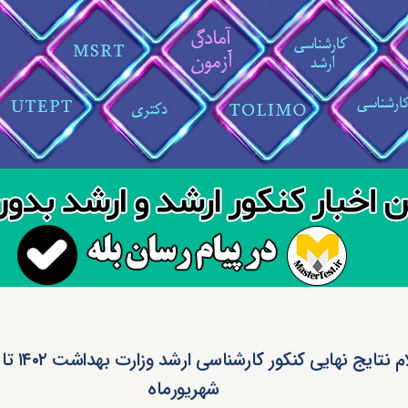
اعلام نتایج نهای
شهریورماه