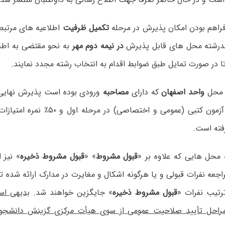
تکمیل ظرفیت
اطلاعیه های مرتبط
کدرشته محل های قابل پذیرش
در نیمه دوم مهر
به نحو مقتضی به اطلا
ا در صورت تمایل طبق ضوابط اقدام به انتخاب رشته مجدد نمایند.
واحد اصفهان
که دارای
مصاحبه
ورودی بوده است پذیرش نهایی 
۵۰٪ نمره کل آزمون کتبی (عمومی و اختصاصی)
فته است.
قبول مشروط
» «
قبول مشروط ذخیره
» نیز 
عه نفرات قبولی و یا هرگونه اشکال و مغایرت در مدارک ارائه شده ت
ترتیب نفرات «
قبول مشروط ذخیره
» جایگزین خواهند شد.
بدیهی اس
احل تأیید صلاحیت عمومی از سوی هیأت مرکزی گزینش دانشج