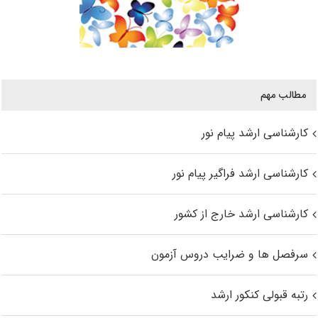
مطالب مهم
کارشناسی ارشد پیام نور
کارشناسی ارشد فراگیر پیام نور
کارشناسی ارشد خارج از کشور
سرفصل ها و ضرایب دروس آزمون
رتبه قبولی کنکور ارشد