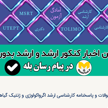
الات و پاسخنامه کارشناسی ارشد اگرواکولوژی و ژنتیک گیاهی ۳