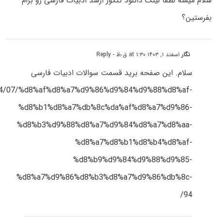
سلام میشه لطفا لینک دانلود کنکور ارشد ادبیات فارسی رو برام
بفرستین؟
نگار
اسفند ۱, ۱۴۰۳ at ۱:۳۰ ق٫ظ
- Reply
سلام. این صفحه برید قسمت سوالات ادبیات فارسی
/1394/07/%d8%af%d8%a7%d9%86%d9%84%d9%88%d8%af-
%d8%b1%d8%a7%db%8c%da%af%d8%a7%d9%86-
%d8%b3%d9%88%d8%a7%d9%84%d8%a7%d8%aa-
%d8%a7%d8%b1%d8%b4%d8%af-
%d8%b9%d9%84%d9%88%d9%85-
%d8%a7%d9%86%d8%b3%d8%a7%d9%86%db%8c-
94/