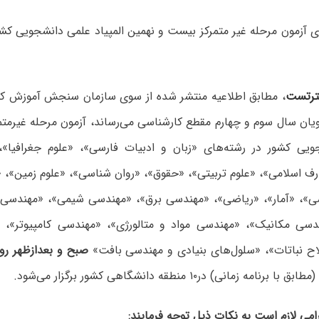
رتست
، مطابق اطلاعیه منتشر شده از سوی سازمان سنجش آموزش کشو
یان سال سوم و چهارم مقطع کارشناسی می‌رساند، آزمون مرحله غیرمت
جویی کشور در رشته‌های «زبان و ادبیات فارسی»، «علوم جغرافیا»،
ارف اسلامی»، «علوم تربیتی»، «حقوق»، «روان شناسی»، «علوم زمین»،
»، «آمار»، «ریاضی»، «مهندسی برق»، «مهندسی شیمی»، «مهندسی 
دسی مکانیک»، «مهندسی مواد و متالورژی»، «مهندسی کامپیوتر»،
اح نباتات»، «سلول‌های بنیادی و مهندسی بافت»
مطابق با برنامه زمانی) در۱۰ منطقه دانشگاهی کشور برگزار می‌شود.
می لازم است به نکات ذیل توجه فرمایند: