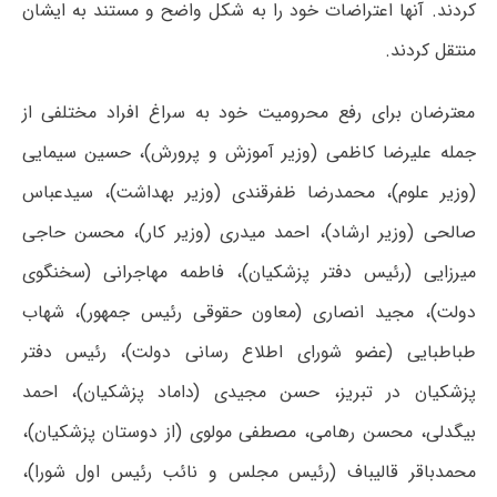
کردند. آنها اعتراضات خود را به شکل واضح و مستند به ایشان
منتقل کردند.
معترضان برای رفع محرومیت خود به سراغ افراد مختلفی از
جمله علیرضا کاظمی (وزیر آموزش و پرورش)، حسین سیمایی
(وزیر علوم)، محمدرضا ظفرقندی (وزیر بهداشت)، سیدعباس
صالحی (وزیر ارشاد)، احمد میدری (وزیر کار)، محسن حاجی
میرزایی (رئیس دفتر پزشکیان)، فاطمه مهاجرانی (سخنگوی
دولت)، مجید انصاری (معاون حقوقی رئیس جمهور)، شهاب
طباطبایی (عضو شورای اطلاع رسانی دولت)، رئیس دفتر
پزشکیان در تبریز، حسن مجیدی (داماد پزشکیان)، احمد
بیگدلی، محسن رهامی، مصطفی مولوی (از دوستان پزشکیان)،
محمدباقر قالیباف (رئیس مجلس و نائب رئیس اول شورا)،