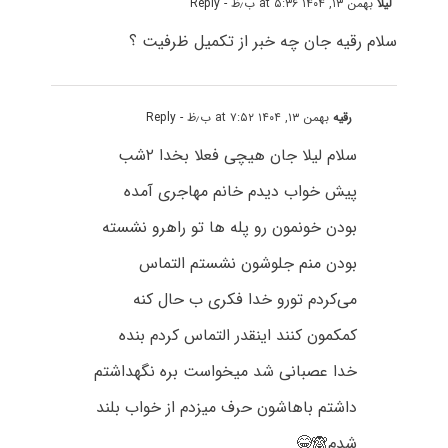
لیلا
بهمن ۱۳, ۱۴۰۴ at ۵:۳۶ ب٫ظ
- Reply
سلام رقیه جان چه خبر از تکمیل ظرفیت ؟
رقیه
بهمن ۱۳, ۱۴۰۴ at ۷:۵۲ ب٫ظ
- Reply
سلام لیلا جان هیچی فعلا بخدا ۲شب
پیش خواب دیدم خانم مهاجری آمده
بودن خونمون رو پله ها تو راهرو نشسته
بودن منم جلوشون نشستم التماس
می‌کردم تورو خدا فکری ب حال کنه
کمکمون کنند اینقدر التماس کردم بنده
خدا عصبانی شد میخواست بره نگهداشتم
داشتم باهاشون حرف میزدم از خواب بلند
شدم🙈😂