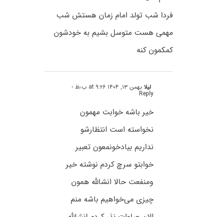
فردا شب تولد امام زمان هستش شب
مهمی هست متوسل بشیم به خودشون
کمکمون کنه
لیلا
بهمن ۱۳, ۱۴۰۴ at ۹:۲۶ ب٫ظ
-
Reply
خیر باشه خوابت مهمون
نخواسته است انتظارشو
نداریم بیادخونمعون تعبیر
خوابتو سرچ کردم نوشته خیر
ومنفعت حالا انشالله همون
چیزی می‌خواهیم باشه منم
الان صلوات نذر کردم انشالله