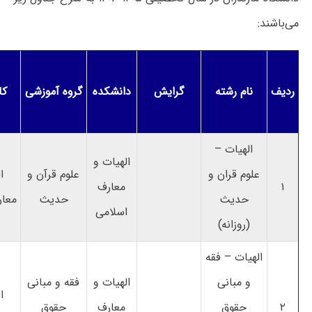
می‌باشند:
ردیف
نام رشته
گرایش
دانشکده
گروه آموزشی
کا
الهیات –
الهیات و
علوم قران و
علوم قرآن و
ا
۱
معارف
حدیث
حدیث
معار
اسلامی
(روزانه)
الهیات – فقه
و مبانی
الهیات و
فقه و مبانی
ا
۲
حقوق
معارف
حقوق