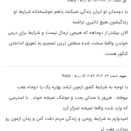
آی
اسفند ۲۳, ۱۴۰۴ at ۱:۵۹ ب٫ظ
- Reply
یا دوستان تو ایران زندگی نمیکنند یاهم خوشبختانه شرایط تو
زندگیشون هیچ تاثیری نزاشته.
الان بیشتر ار دوماهه که هیچی نرمال نیست و شرایط برای درس
خوندن واقعا سخت شده منطقی ترین تصمیم به تعویق انداختن
کنکور هست.
سپید
اسفند ۲۳, ۱۴۰۴ at ۱۲:۵۴ ب٫ظ
- Reply
با توجه به شرایط کشور ازمون ارشد بهتره یک یا دوماه عقب
بیوفته.. هرروز با صدای بمب و موشک نمیشه خوند.. با استرسی
که وارد شده واقعا نمیشه تمرکز کرد
امیدوارم به شرایط روحی و زندگی مردم دقت کنن و زمان ازمون رو
بندازن عقب تر