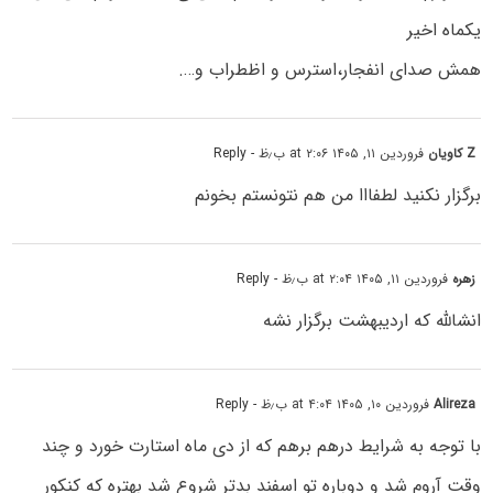
یکماه اخیر
همش صدای انفجار،استرس و اظطراب و….
Z کاویان
فروردین ۱۱, ۱۴۰۵ at ۲:۰۶ ب٫ظ
- Reply
برگزار نکنید لطفااا من هم نتونستم بخونم
زهره
فروردین ۱۱, ۱۴۰۵ at ۲:۰۴ ب٫ظ
- Reply
انشالله که اردیبهشت برگزار نشه
Alireza
فروردین ۱۰, ۱۴۰۵ at ۴:۰۴ ب٫ظ
- Reply
با توجه به شرایط درهم برهم که از دی ماه استارت خورد و چند
وقت آروم شد و دوباره تو اسفند بدتر شروع شد بهتره که کنکور