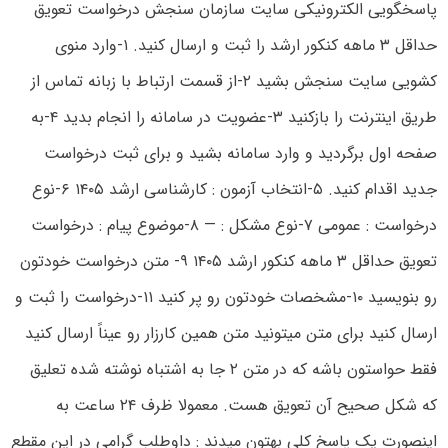
پاسخگویی الکترونیکی سایت سازمان سنجش درخواست تعویق
حداقل ۳ ماهه کنکور ارشد را ثبت و ارسال کنید. ۱-وارد منوی
کشویی سایت سنجش بشید ۲-از قسمت ارتباط با زبانه تماس از
طریق اینترنت را بازکنید ۳-عضویت در سامانه را انجام بدید ۴-به
صفحه اول برگردید و وارد سامانه بشید و برای ثبت درخواست
جدید اقدام کنید. ۵-انتخاب آزمون : کارشناسی ارشد ۱۴۰۵ ۶-نوع
درخواست : عمومی ۷-نوع مشکل : — ۸-موضوع پیام : درخواست
تعویق حداقل ۳ ماهه کنکور ارشد ۱۴۰۵ ۹- متن درخواست خودتون
رو بنویسید ۱۰-مشخصات خودتون رو پر کنید ۱۱-درخواست را ثبت و
ارسال کنید برای متن میتونید متن همین کارزار رو عیناً ارسال کنید
فقط حواستون باشه که در متن ۲ جا به اشتباه نوشته شده تعلیق
که شکل صحیح آن تعویق هست. معمولا ظرف ۲۴ ساعت به
اینصورت یک پاسخ کلی بهتون میدند : داوطلب گرامی در این مقطع