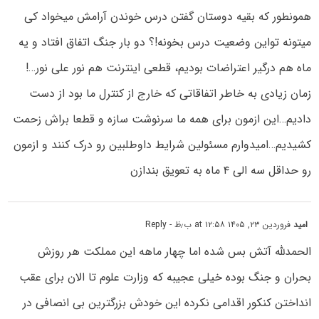
همونطور که بقیه دوستان گفتن درس خوندن آرامش میخواد کی
میتونه تواین وضعیت درس بخونه!؟ دو بار جنگ اتفاق افتاد و یه
ماه هم درگیر اعتراضات بودیم، قطعی اینترنت هم نور علی نور…!
زمان زیادی به خاطر اتفاقاتی که خارج از کنترل ما بود از دست
دادیم…این ازمون برای همه ما سرنوشت سازه و قطعا براش زحمت
کشیدیم…امیدوارم مسئولین شرایط داوطلبین رو درک کنند و ازمون
رو حداقل سه الی ۴ ماه به تعویق بندازن
امید
فروردین ۲۳, ۱۴۰۵ at ۱۲:۵۸ ب٫ظ
- Reply
الحمدلله آتش بس شده اما چهار ماهه این مملکت هر روزش
بحران و جنگ بوده خیلی عجیبه که وزارت علوم تا الان برای عقب
انداختن کنکور اقدامی نکرده این خودش بزرگترین بی انصافی در