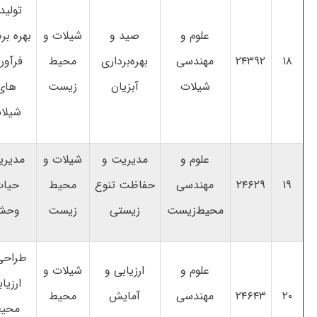
تولید
علوم و
صید و
شیلات و
بهره ­بر
۱۸
۲۴۳۹۲
مهندسی
بهره‌برداری
محیط
فرآور
شیلات
آبزیان
زیست
های
شیلا
علوم و
مدیریت و
شیلات و
مدیر
۱۹
۲۴۶۲۹
مهندسی
حفاظت تنوع
محیط
حیا
محیط‌زیست
زیستی
زیست
وحش
طراحی
علوم و
ارزیابی و
شیلات و
ارزیا
۲۰
۲۴۶۴۳
مهندسی
آمایش
محیط
محی