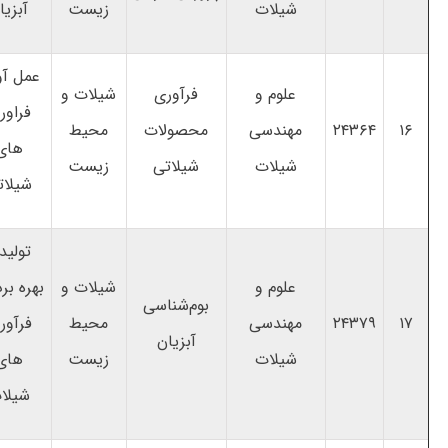
شیلات
زیست
آبزیا
عمل آو
علوم و
فرآوری
شیلات و
فراور
۱۶
۲۴۳۶۴
مهندسی
محصولات
محیط
های
شیلات
شیلاتی
زیست
شیلات
تولید
علوم و
شیلات و
بهره ­بر
بوم‌شناسی
۱۷
۲۴۳۷۹
مهندسی
محیط
فرآور
آبزیان
شیلات
زیست
های
شیلا