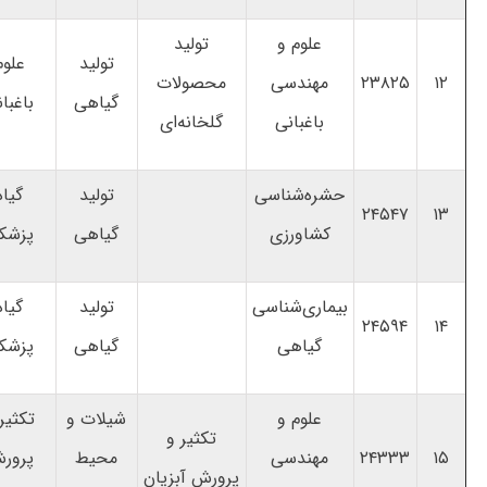
علوم و
تولید
تولید
علوم
۱۲
۲۳۸۲۵
مهندسی
محصولات
گیاهی
باغبا
باغبانی
گلخانه‌ای
حشره‌شناسی
تولید
گیاه
۲۴۵۴۷
۱۳
کشاورزی
گیاهی
پزشک
بیماری‌شناسی
تولید
گیاه
۲۴۵۹۴
۱۴
گیاهی
گیاهی
پزشک
علوم و
شیلات و
تکثیر
تکثیر و
۱۵
۲۴۳۳۳
مهندسی
محیط
پرور
پرورش آبزیان