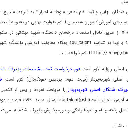
ت:
شدگان نهایی و ثبت نام قطعی منوط به احراز کلیه شرایط مندرج در
 سنجش آموزش کشور و همچنین اعلام ظرفیت نهایی در دفترچه انتخ
شهریور ماه ۱۴۰۵ از طریق کانال استعداد درخشان دانشگاه شهید بهشتی در 
(آیدی) sbutal و ایتا به شناسه sbu_talent وبگاه معاونت آموز
https://edu اعلام خواهد شد.
ان اصلی روزانه لازم است
فرم درخواست ثبت مشخصات پذیرفته شدگا
ن اصلی شهریه‌پرداز (نوبت دوم، پردیس خودگردان) لازم است
فر
فته شدگان اصلی شهریه‌پرداز
را دریافت نموده و پس از تکمیل 
به آدرس ایمیل sbutalent@sbu.ac.ir ارسال نمایند. دق
مل رشته و نام و نام‌خانوادگی و دوره پذیرش پذیرفته شده به صورت فایل (Pdf)
 باشید: