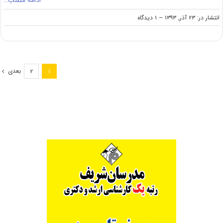
ادامه مطلب…
on
انتشار در: ۲۳ آذر, ۱۳۹۳
--
۱ دیدگاه
احتمال
اعلام
تکمیل
ظرفیت
کارشناسی
بعدی
۲
۱
ارشد
آزاد
تا
پایان
هفته
جاری