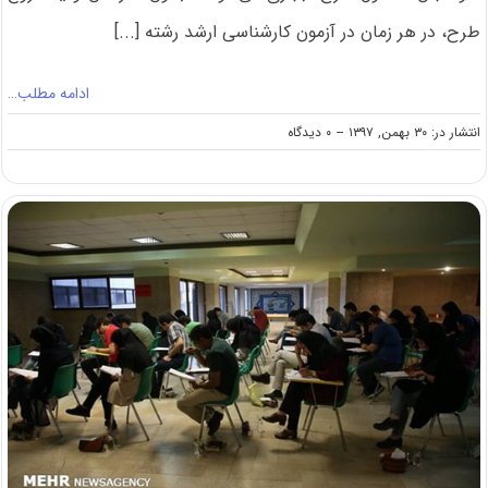
طرح، در ھر زمان در آزمون کارشناسی ارشد رشته [...]
ادامه مطلب…
on
انتشار در: ۳۰ بهمن, ۱۳۹۷
--
۰ دیدگاه
امکان
شرکت
داوطلبان
مشمول
طرح
اجباری
در
کنکور
ارشد
پزشکی
۹۸