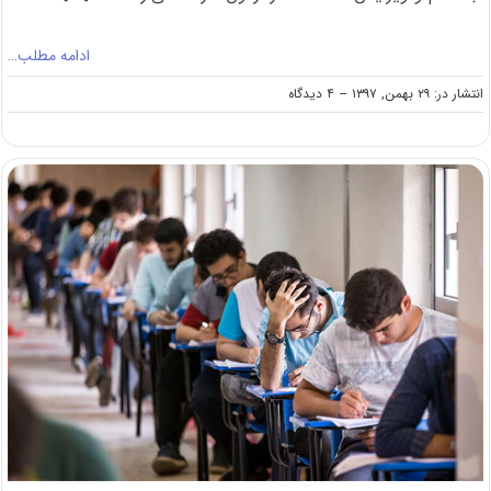
ادامه مطلب…
on
انتشار در: ۲۹ بهمن, ۱۳۹۷
--
۴ دیدگاه
ثبت
نام
۲۳
هزار
نفر
در
مهلت
مجدد
کنکور
ارشد
۹۸