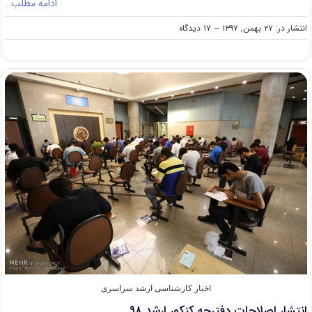
ادامه مطلب…
on
انتشار در: ۲۷ بهمن, ۱۳۹۷
--
۱۷ دیدگاه
فردا؛
شروع
فرصت
مجدد
ثبت‌نام
آزمون
کارشناسی
ارشد
۹۸
اخبار کارشناسی ارشد سراسری
انتشار اصلاحات دفترچه کنکور ارشد ۹۸