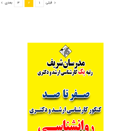
قبلی
بعدی
۳
۲
۱
دانشگاه
صنعتی
همدان در
سال
۹۸