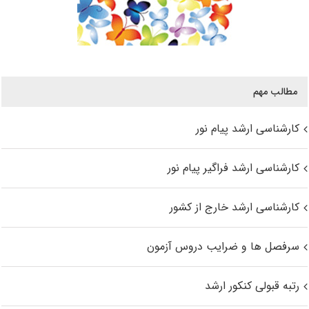
مطالب مهم
کارشناسی ارشد پیام نور
کارشناسی ارشد فراگیر پیام نور
کارشناسی ارشد خارج از کشور
سرفصل ها و ضرایب دروس آزمون
رتبه قبولی کنکور ارشد