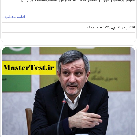
ادامه مطلب…
on
انتشار در: ۳ دی, ۱۳۹۹
--
۰ دیدگاه
تغییر
زمان
ثبت
نام
آزمون
لیسانس
به
پزشکی
۱۴۰۰
دانشگاه
تهران