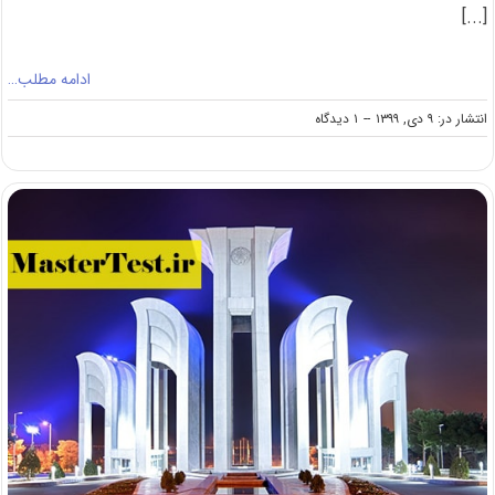
[...]
ادامه مطلب…
on
انتشار در: ۹ دی, ۱۳۹۹
--
۱ دیدگاه
اعلام
نتایج
اولیه
ارشد
بدون
کنکور
۱۴۰۰
دانشگاه
تربیت
مدرس