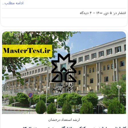
ادامه مطلب…
on
انتشار در: ۵ دی, ۱۴۰۰
--
۴ دیدگاه
اعلام
شرایط
تحصیل
همزمان
در
دو
رشته
کارشناسی
ارشد
دانشگاه
پیام
نور
ارشد استعداد درخشان