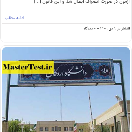
آزمون در صورت انصراف ابطال شد و این قانون [...]
ادامه مطلب…
on
انتشار در: ۹ دی, ۱۴۰۰
--
۰ دیدگاه
ابطال
محرومیت
داوطلبان
منصرف
در
کنکور
ارشد
وزارت
بهداشت