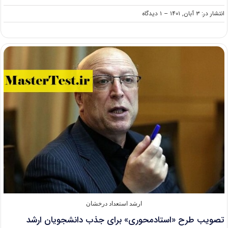
on
انتشار در: ۳ آبان, ۱۴۰۱
--
۱ دیدگاه
اعلام
شهریه
ارشد
شهریه
پرداز
دانشگاه
خواجه
نصیر
در
سال
۱۴۰۱
ارشد استعداد درخشان
تصویب طرح «استادمحوری» برای جذب دانشجویان ارشد