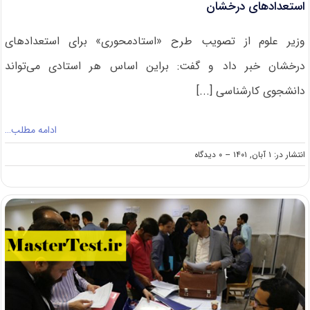
استعدادهای درخشان
وزیر علوم از تصویب طرح «استادمحوری» برای استعدادهای
درخشان خبر داد و گفت: براین اساس هر استادی می‌تواند
دانشجوی کارشناسی [...]
ادامه مطلب…
on
انتشار در: ۱ آبان, ۱۴۰۱
--
۰ دیدگاه
تصویب
طرح
«استادمحوری»
برای
جذب
دانشجویان
ارشد
استعدادهای
درخشان