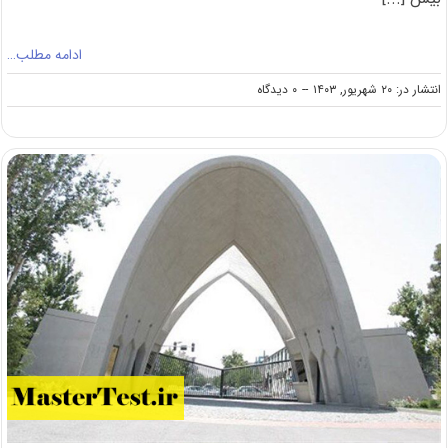
ادامه مطلب…
on
انتشار در: ۲۰ شهریور, ۱۴۰۳
--
۰ دیدگاه
افزایش
۵۰
درصدی
وام‌های
دانشجویی
در
سال
تحصیلی
جدید