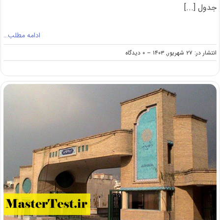
ﺟﺪول [...]
ادامه مطلب…
on
انتشار در: ۲۷ شهریور, ۱۴۰۳
--
۰ دیدگاه
اعلام
شهریه
کارشناسی
ارشد
شبانه
و
پردیس
دانشگاه
ارومیه
۱۴۰۳