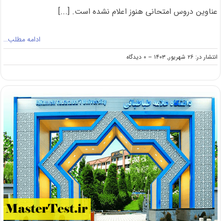
عناوین دروس امتحانی هنوز اعلام نشده است. [...]
ادامه مطلب…
on
انتشار در: ۲۶ شهریور, ۱۴۰۳
--
۰ دیدگاه
تاخیر
فراوان
سازمان
سنجش
در
اعلام
عناوین
دروس
کنکور
ارشد
۱۴۰۴