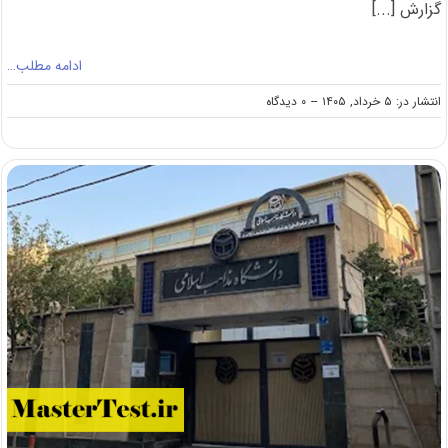
گزارش [...]
ادامه مطلب…
on
انتشار در: ۵ خرداد, ۱۴۰۵
--
۰ دیدگاه
افزایش
پذیرش
دانشجوی
پولی
در
دانشگاه
تربیت
مدرس